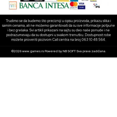
Trudimo se da budemo što precizniji u opisu proizvoda, prikazu slika i
samim cenama, ali ne možemo garantovati da su sve informacije potpune
i bez grešaka. Svi artikli prikazani na sajtu su deo naše ponude i ne
podrazumevaju da su dostupni u svakom trenutku. Dostupnost robe
možete proveriti pozivom Call centra na broj 063 10 48 564.
©2026
www.games.rs
Powered by
NB SOFT
Sva prava zadržana.