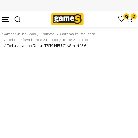
SIGURNO PLAĆANJE PLATNIM KARTICAMA
0
0
Games Online Shop
Proizvodi
Oprema za Računare
Torbe rančevi futrole za laptop
Torbe za laptop
Torba za laptop Targus TBT914EU CitySmart 15.6"