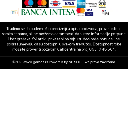
Trudimo se da budemo što precizniji u opisu proizvoda, prikazu slika i
samim cenama, ali ne možemo garantovati da su sve informacije potpune
i bez grešaka. Svi artikli prikazani na sajtu su deo naše ponude i ne
podrazumevaju da su dostupni u svakom trenutku. Dostupnost robe
možete proveriti pozivom Call centra na broj 063 10 48 564.
©2026
www.games.rs
Powered by
NB SOFT
Sva prava zadržana.