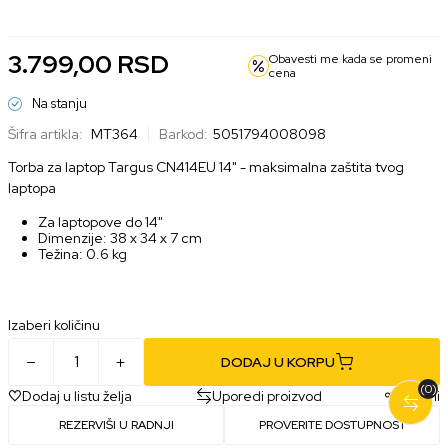
3.799,00
RSD
Obavesti me kada se promeni
cena
Na stanju
Šifra artikla:
MT364
Barkod:
5051794008098
Torba za laptop Targus CN414EU 14" - maksimalna zaštita tvog
laptopa
Za laptopove do 14"
Dimenzije: 38 x 34 x 7 cm
Težina: 0.6 kg
Izaberi količinu
DODAJ U KORPU
(0)
Dodaj u listu želja
Uporedi proizvod
Podeli
REZERVIŠI U RADNJI
PROVERITE DOSTUPNOST