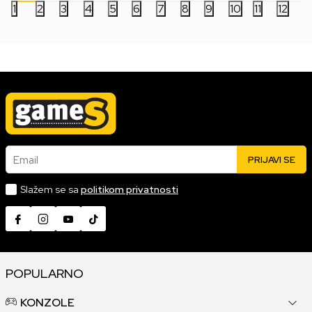
1
2
3
4
5
6
7
8
9
10
11
12
Email
PRIJAVI SE
Slažem se sa
politikom privatnosti
POPULARNO
KONZOLE