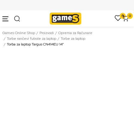
SIGURNO PLAĆANJE PLATNIM KARTICAMA
0
0
Games Online Shop
Proizvodi
Oprema za Računare
Torbe rančevi futrole za laptop
Torbe za laptop
Torba za laptop Targus CN414EU 14"