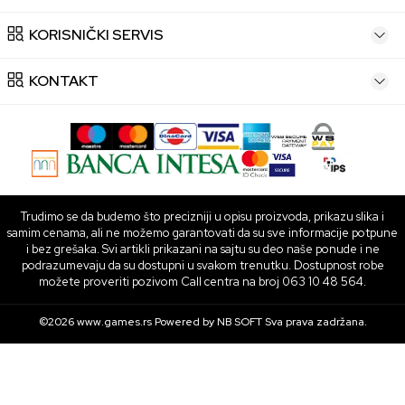
KORISNIČKI SERVIS
KONTAKT
Trudimo se da budemo što precizniji u opisu proizvoda, prikazu slika i
samim cenama, ali ne možemo garantovati da su sve informacije potpune
i bez grešaka. Svi artikli prikazani na sajtu su deo naše ponude i ne
podrazumevaju da su dostupni u svakom trenutku. Dostupnost robe
možete proveriti pozivom Call centra na broj 063 10 48 564.
©2026
www.games.rs
Powered by
NB SOFT
Sva prava zadržana.