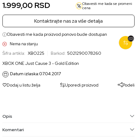
1.999,00
RSD
Obavesti me kada se promeni
cena
Kontaktirajte nas za više detalja
Obavesti me kada proizvod ponovo bude dostupan
(0)
Nema na stanju
Šifra artikla:
XBO225
Barkod:
5021290078260
XBOX ONE Just Cause 3 - Gold Edition
Datum izlaska:
07.04.2017
Dodaj u listu želja
Uporedi proizvod
Podeli
Opis
Komentari