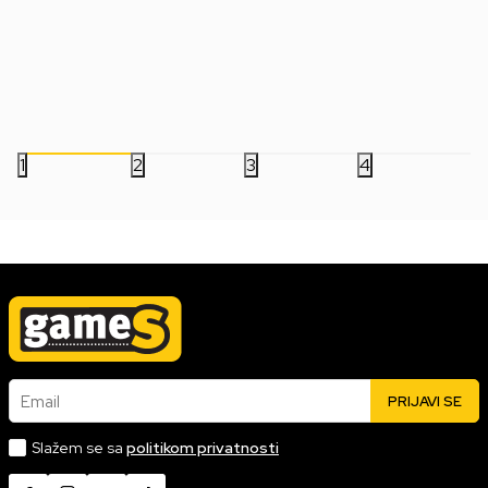
Starter Pack
Datum izlaska:
29.10.2020
Datum izlaska:
16.10.2018
Nova
Korišćena
999,00
RSD
1.499,00
RSD
1
2
3
4
Email
PRIJAVI SE
Slažem se sa
politikom privatnosti