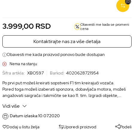
(0)
Nova
Korišćena
3.999,00 RSD
1.999,00 RSD
3.999,00
RSD
Obavesti me kada se promeni
cena
Kontaktirajte nas za više detalja
Obavesti me kada proizvod ponovo bude dostupan
Nema na stanju
Šifra artikla:
XBO597
Barkod:
4020628721954
Po prvi put možeš kreirati sopstveni F1 tim kreirajući vozača.
Pored toga možeš izaberati sponzora, dobavljača motora, možeš
angažovati saigrača i takmičite se kao 11. tim. Izgradi objekte,
razvijaj tim tokom vremena i vozi se do vrha.
Vidi više
Datum izlaska:
10.07.2020
Dodaj u listu želja
Uporedi proizvod
Podeli