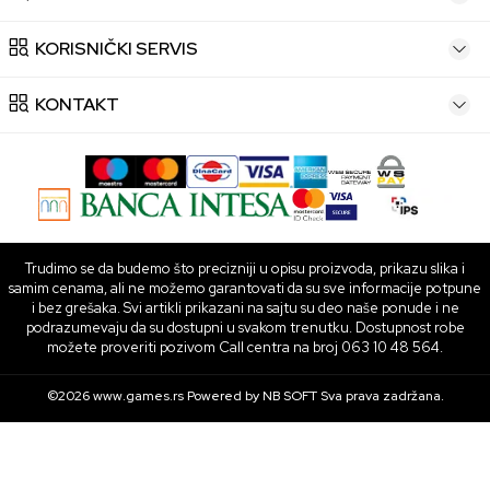
KORISNIČKI SERVIS
KONTAKT
Trudimo se da budemo što precizniji u opisu proizvoda, prikazu slika i
samim cenama, ali ne možemo garantovati da su sve informacije potpune
i bez grešaka. Svi artikli prikazani na sajtu su deo naše ponude i ne
podrazumevaju da su dostupni u svakom trenutku. Dostupnost robe
možete proveriti pozivom Call centra na broj 063 10 48 564.
©2026
www.games.rs
Powered by
NB SOFT
Sva prava zadržana.