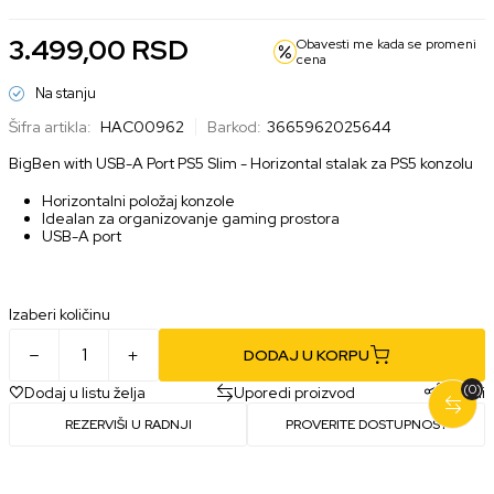
3.499,00
RSD
Obavesti me kada se promeni
cena
Na stanju
Šifra artikla:
HAC00962
Barkod:
3665962025644
BigBen with USB-A Port PS5 Slim - Horizontal stalak za PS5 konzolu
Horizontalni položaj konzole
Idealan za organizovanje gaming prostora
USB-A port
Izaberi količinu
DODAJ U KORPU
(0)
Dodaj u listu želja
Uporedi proizvod
Podeli
REZERVIŠI U RADNJI
PROVERITE DOSTUPNOST