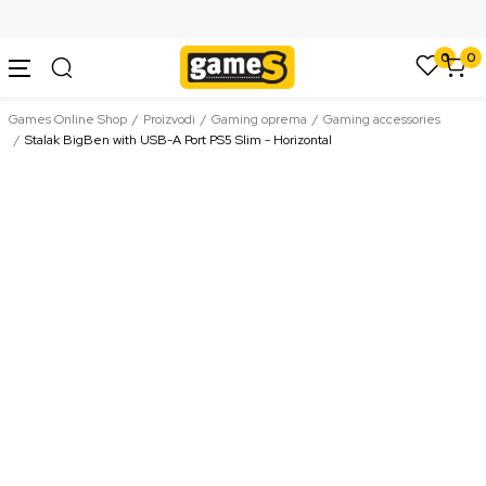
SIGURNO PLAĆANJE PLATNIM KARTICAMA
0
0
Games Online Shop
Proizvodi
Gaming oprema
Gaming accessories
Stalak BigBen with USB-A Port PS5 Slim - Horizontal