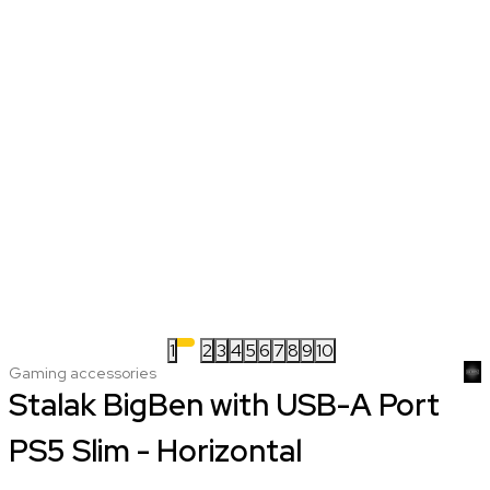
1
2
3
4
5
6
7
8
9
10
Gaming accessories
Stalak BigBen with USB-A Port
PS5 Slim - Horizontal