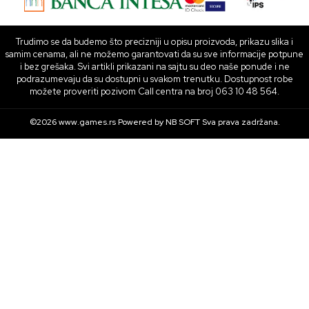
Trudimo se da budemo što precizniji u opisu proizvoda, prikazu slika i
samim cenama, ali ne možemo garantovati da su sve informacije potpune
i bez grešaka. Svi artikli prikazani na sajtu su deo naše ponude i ne
podrazumevaju da su dostupni u svakom trenutku. Dostupnost robe
možete proveriti pozivom Call centra na broj 063 10 48 564.
©2026
www.games.rs
Powered by
NB SOFT
Sva prava zadržana.