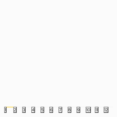
Ergonomska Podloga Za Zglob Ruke
Torbica Konix - One P
Keychron K15M PR63
Case v2
2.499,00
RSD
2.999,00
RSD
1
2
3
4
5
6
7
8
9
10
11
12