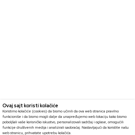
Ovaj sajt koristi kolačiće
Koristimo kolačiće (cookies) da bismo učinili da ova web stranica pravilno
funkcioniše i da bismo mogli dalje da unapređujemo web lokaciju kako bismo
poboljšali vaše korisničko iskustvo, personalizovali sadržaj i oglase, omogućili
funkcije društvenih medija i analizirali saobraćaj. Nastavljajući da koristite našu
web stranicu, prihvatate upotrebu kolačića.