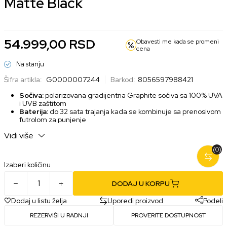
Matte Black
54.999,00
RSD
Obavesti me kada se promeni
cena
Na stanju
Šifra artikla:
G0000007244
Barkod:
8056597988421
Sočiva:
polarizovana gradijentna Graphite sočiva sa 100% UVA
i UVB zaštitom
Baterija:
do 32 sata trajanja kada se kombinuje sa prenosivom
futrolom za punjenje
Meta View aplikacija:
omogućava upravljanje sadržajem,
Vidi više
uređivanje snimaka i dodavanje specijalnih efekata
Memorija:
32 GB za lokalno čuvanje do 100 video zapisa do oko
(0)
30s ili 500 fotografija
Izaberi količinu
DODAJ U KORPU
Dodaj u listu želja
Uporedi proizvod
Podeli
REZERVIŠI U RADNJI
PROVERITE DOSTUPNOST