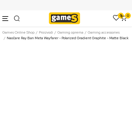
SIGURNO PLAĆANJE PLATNIM KARTICAMA
0
0
Games Online Shop
Proizvodi
Gaming oprema
Gaming accessories
Naočare Ray Ban Meta Wayfarer - Polarized Gradient Graphite - Matte Black