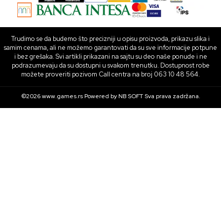
Trudimo se da budemo što precizniji u opisu proizvoda, prikazu slika i
samim cenama, ali ne možemo garantovati da su sve informacije potpune
i bez grešaka. Svi artikli prikazani na sajtu su deo naše ponude i ne
podrazumevaju da su dostupni u svakom trenutku. Dostupnost robe
možete proveriti pozivom Call centra na broj 063 10 48 564.
©2026
www.games.rs
Powered by
NB SOFT
Sva prava zadržana.