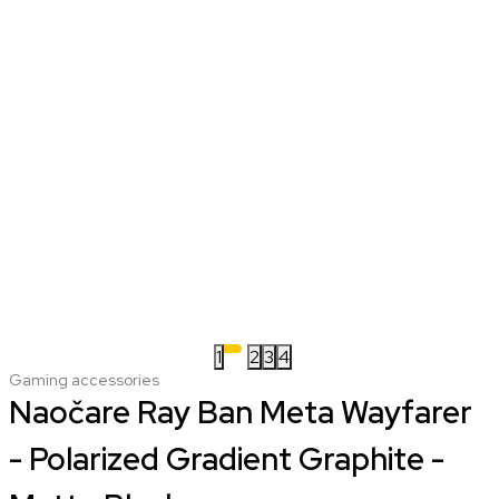
1
2
3
4
Gaming accessories
Naočare Ray Ban Meta Wayfarer
- Polarized Gradient Graphite -