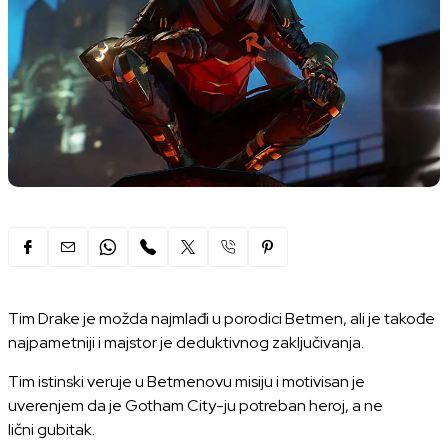
Tim Drake je možda najmlađi u porodici Betmen, ali je takođe
najpametniji i majstor je deduktivnog zaključivanja.
Tim istinski veruje u Betmenovu misiju i motivisan je
uverenjem da je Gotham City-ju potreban heroj, a ne
lični gubitak.