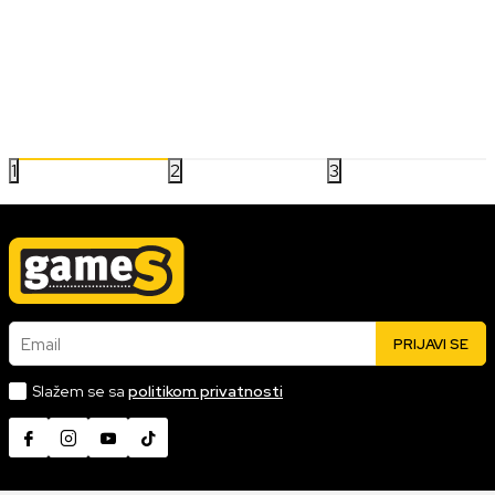
2024.godina je donela sjajne naslove u svetu pucačina, od
taktičkih igara za timsku saradnju do brzih i intenzivnih solo
avantura. Na ovoj listi izdvajamo najbolje igre u žanru koje su
privukle pažnju igrača i kritičara, zahvaljujući kvalitetnom
22.01.2025
Pročitaj više
gejmpleju i inovativnim pristupima.
1
2
3
Email
PRIJAVI SE
Slažem se sa
politikom privatnosti