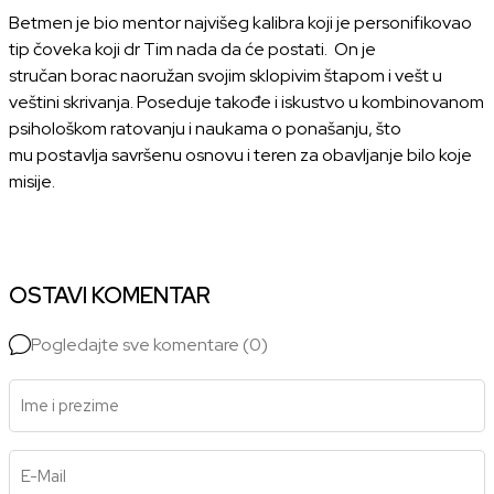
Betmen je bio mentor najvišeg kalibra koji je personifikovao
tip čoveka koji dr Tim nada da će postati. On je
stručan borac naoružan svojim sklopivim štapom i vešt u
veštini skrivanja. Poseduje takođe i iskustvo u kombinovanom
psihološkom ratovanju i naukama o ponašanju, što
mu postavlja savršenu osnovu i teren za obavljanje bilo koje
misije.
OSTAVI KOMENTAR
Pogledajte sve komentare (0)
Ime i prezime
E-Mail