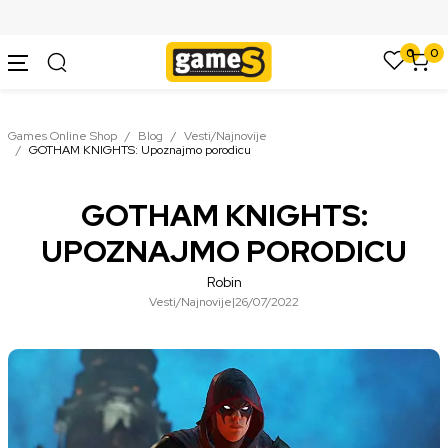
SIGURNO PLAĆANJE PLATNIM KARTICAMA
0
0
Games Online Shop
Blog
Vesti/Najnovije
GOTHAM KNIGHTS: Upoznajmo porodicu
GOTHAM KNIGHTS:
UPOZNAJMO PORODICU
Robin
Vesti/Najnovije
|
26/07/2022