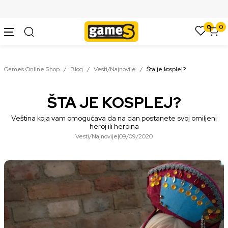
SIGURNO PLAĆANJE PLATNIM KARTICAMA
0
0
Games Online Shop
Blog
Vesti/Najnovije
Šta je kosplej?
ŠTA JE KOSPLEJ?
Veština koja vam omogućava da na dan postanete svoj omiljeni
heroj ili heroina
Vesti/Najnovije
|
09/09/2020