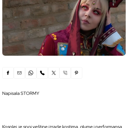
Napisala STORMY
Kosplej je spoj veštine izrade kostima, glume i performansa.