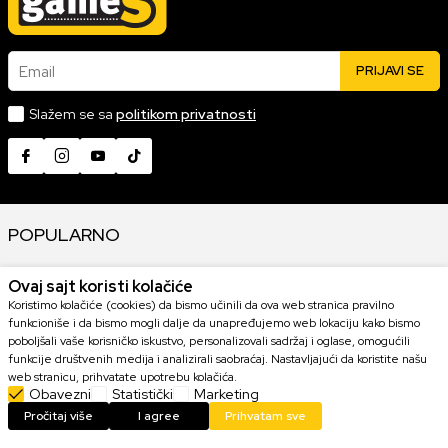
Email
PRIJAVI SE
Slažem se sa
politikom privatnosti
POPULARNO
KONZOLE
Ovaj sajt koristi kolačiće
Koristimo kolačiće (cookies) da bismo učinili da ova web stranica pravilno
funkcioniše i da bismo mogli dalje da unapređujemo web lokaciju kako bismo
GAMING OPREMA
poboljšali vaše korisničko iskustvo, personalizovali sadržaj i oglase, omogućili
funkcije društvenih medija i analizirali saobraćaj. Nastavljajući da koristite našu
KOLEKCIONARSKE FIGURE
web stranicu, prihvatate upotrebu kolačića.
Obavezni
Statistički
Marketing
Pročitaj više
I agree
Prihvatam sve
IGRICE