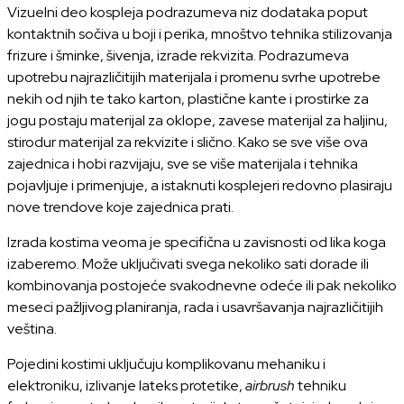
Vizuelni deo kospleja podrazumeva niz dodataka poput
kontaktnih sočiva u boji i perika, mnoštvo tehnika stilizovanja
frizure i šminke, šivenja, izrade rekvizita. Podrazumeva
upotrebu najrazličitijih materijala i promenu svrhe upotrebe
nekih od njih te tako karton, plastične kante i prostirke za
jogu postaju materijal za oklope, zavese materijal za haljinu,
stirodur materijal za rekvizite i slično. Kako se sve više ova
zajednica i hobi razvijaju, sve se više materijala i tehnika
pojavljuje i primenjuje, a istaknuti kosplejeri redovno plasiraju
nove trendove koje zajednica prati.
Izrada kostima veoma je specifična u zavisnosti od lika koga
izaberemo. Može uključivati svega nekoliko sati dorade ili
kombinovanja postojeće svakodnevne odeće ili pak nekoliko
meseci pažljivog planiranja, rada i usavršavanja najrazličitijih
veština.
Pojedini kostimi uključuju komplikovanu mehaniku i
elektroniku, izlivanje lateks protetike,
airbrush
tehniku