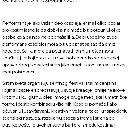
GamesCon 2019 - Cyberpunk 2077
Performans je jako važan deo kospleja jer ma koliko dobar
bio kostim jasno je da doživljaj ne može biti potpun ukoliko
osoba koja ga nosi ne oponaša lika. Da bi uspešno izveo
performans kosplejer mora biti upoznat sa sadržajem iz
koga potiče lik, mora ga poznavati i on mu nešto mora
značiti. Ljudi koji praktikuju ovaj hobi neretko rade kosplej
upravo zbog likova koji su im jako dragi ili sa kojima se u nekoj
meri poistovećuju.
Širom sveta organizuju se mnogi festivali i takmičenja na
kojima kosplejeri predstavljaju svoje kreacije i omiljene likove
kroz muziku, glumu, ples i mnoge druge medijske i umetničke
forme i često kombinaciju više njih. Kosplej pomaže kako
očuvanju i usavršavanju kreativnih veština, tako i unapređenju
scenskog nastupa, razbijanju osećaja treme i straha od
publike pošto je uvek prisutna barijera između kostima i