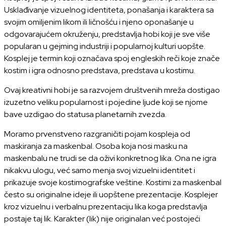
Usklađivanje vizuelnog identiteta, ponašanja i karaktera sa
svojim omiljenim likom ili ličnošću i njeno oponašanje u
odgovarajućem okruženju, predstavlja hobi koji je sve više
popularan u gejming industriji i popularnoj kulturi uopšte.
Kosplej je termin koji označava spoj engleskih reči koje znače
kostim i igra odnosno predstava, predstava u kostimu.
Ovaj kreativni hobi je sa razvojem društvenih mreža dostigao
izuzetno veliku popularnost i pojedine ljude koji se njome
bave uzdigao do statusa planetarnih zvezda.
Moramo prvenstveno razgraničiti pojam kospleja od
maskiranja za maskenbal. Osoba koja nosi masku na
maskenbalu ne trudi se da oživi konkretnog lika. Ona ne igra
nikakvu ulogu, već samo menja svoj vizuelni identitet i
prikazuje svoje kostimografske veštine. Kostimi za maskenbal
često su originalne ideje ili uopštene prezentacije. Kosplejer
kroz vizuelnu i verbalnu prezentaciju lika koga predstavlja
postaje taj lik. Karakter (lik) nije originalan već postojeći