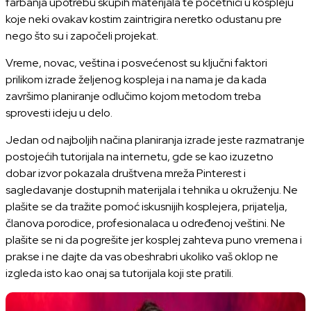
farbanja upotrebu skupih materijala te početnici u kospleju
koje neki ovakav kostim zaintrigira neretko odustanu pre
nego što su i započeli projekat.
Vreme, novac, veština i posvećenost su ključni faktori
prilikom izrade željenog kospleja i na nama je da kada
završimo planiranje odlučimo kojom metodom treba
sprovesti ideju u delo.
Jedan od najboljih načina planiranja izrade jeste razmatranje
postojećih tutorijala na internetu, gde se kao izuzetno
dobar izvor pokazala društvena mreža Pinterest i
sagledavanje dostupnih materijala i tehnika u okruženju. Ne
plašite se da tražite pomoć iskusnijih kosplejera, prijatelja,
članova porodice, profesionalaca u određenoj veštini. Ne
plašite se ni da pogrešite jer kosplej zahteva puno vremena i
prakse i ne dajte da vas obeshrabri ukoliko vaš oklop ne
izgleda isto kao onaj sa tutorijala koji ste pratili.