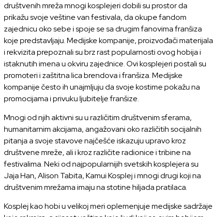
društvenih mreža mnogi kosplejeri dobili su prostor da
prikažu svoje veštine van festivala, da okupe fandom
zajednicu oko sebe i spoje se sa drugim fanovima franšiza
koje predstavljaju. Medijske kompanije, proizvođači materijala
i rekvizita prepoznali su brz rast popularnosti ovog hobija i
istaknutih imena u okviru zajednice. Ovi kosplejeri postali su
promoteri i zaštitna lica brendova i franšiza. Medijske
kompanije često ih unajmljuju da svoje kostime pokažu na
promocijama i privuku ljubitelje franšize.
Mnogi od njih aktivni su u različitim društvenim sferama,
humanitarnim akcijama, angažovani oko različitih socijalnih
pitanja a svoje stavove najčešće iskazuju upravo kroz
društvene mreže, ali i kroz različite radionice i tribine na
festivalima. Neki od najpopularnijih svetskih kosplejera su
Jaja Han, Alison Tabita, Kamui Kosplej i mnogi drugi koji na
društvenim mrežama imaju na stotine hiljada pratilaca.
Kosplej kao hobi u velikoj meri oplemenjuje medijske sadržaje