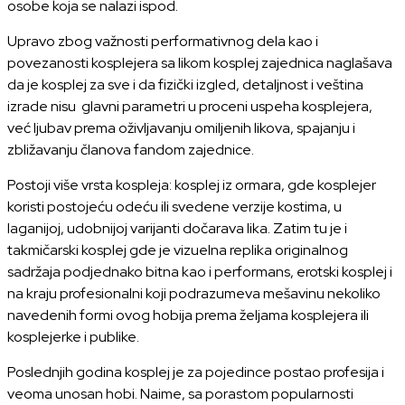
osobe koja se nalazi ispod.
Upravo zbog važnosti performativnog dela kao i
povezanosti kosplejera sa likom kosplej zajednica naglašava
da je kosplej za sve i da fizički izgled, detaljnost i veština
izrade nisu glavni parametri u proceni uspeha kosplejera,
već ljubav prema oživljavanju omiljenih likova, spajanju i
zbližavanju članova fandom zajednice.
Postoji više vrsta kospleja: kosplej iz ormara, gde kosplejer
koristi postojeću odeću ili svedene verzije kostima, u
laganijoj, udobnijoj varijanti dočarava lika. Zatim tu je i
takmičarski kosplej gde je vizuelna replika originalnog
sadržaja podjednako bitna kao i performans, erotski kosplej i
na kraju profesionalni koji podrazumeva mešavinu nekoliko
navedenih formi ovog hobija prema željama kosplejera ili
kosplejerke i publike.
Poslednjih godina kosplej je za pojedince postao profesija i
veoma unosan hobi. Naime, sa porastom popularnosti