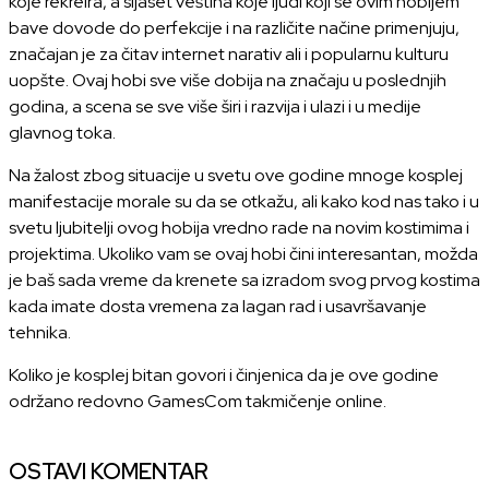
koje rekreira, a sijaset veština koje ljudi koji se ovim hobijem
bave dovode do perfekcije i na različite načine primenjuju,
značajan je za čitav internet narativ ali i popularnu kulturu
uopšte. Ovaj hobi sve više dobija na značaju u poslednjih
godina, a scena se sve više širi i razvija i ulazi i u medije
glavnog toka.
Na žalost zbog situacije u svetu ove godine mnoge kosplej
manifestacije morale su da se otkažu, ali kako kod nas tako i u
svetu ljubitelji ovog hobija vredno rade na novim kostimima i
projektima. Ukoliko vam se ovaj hobi čini interesantan, možda
je baš sada vreme da krenete sa izradom svog prvog kostima
kada imate dosta vremena za lagan rad i usavršavanje
tehnika.
Koliko je kosplej bitan govori i činjenica da je ove godine
održano redovno GamesCom takmičenje online.
OSTAVI KOMENTAR