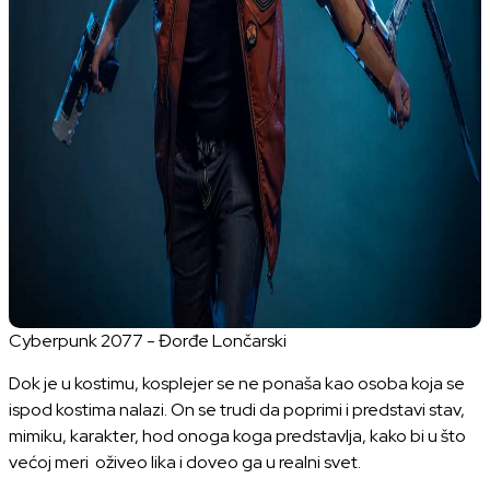
Cyberpunk 2077 - Đorđe Lončarski
Dok je u kostimu, kosplejer se ne ponaša kao osoba koja se
ispod kostima nalazi. On se trudi da poprimi i predstavi stav,
mimiku, karakter, hod onoga koga predstavlja, kako bi u što
većoj meri oživeo lika i doveo ga u realni svet.