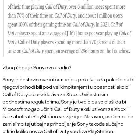
Zbog čega je Sony ovo uradio?
Sony je dostavio ove informacije u pokušaju da pokaže da bi
njegovi prihodi bili pod velikimpitanjem i u opasnosti ako bi
Call of Duty bio ekskluziva za Xbox. U višestrukim
podnescima regulatorima, Sony je tvrdio da se plaši da bi
Microsoft mogao učiniti Call of Duty ekskluzivom za Xbox ili
čak sabotirati PlayStation verzije igre. Naravno, možemo i da
zamislimo taj uticaj na prihod jer je Sony takođe slučajno
otkrio koliko novca Call of Duty vredi za PlayStation.