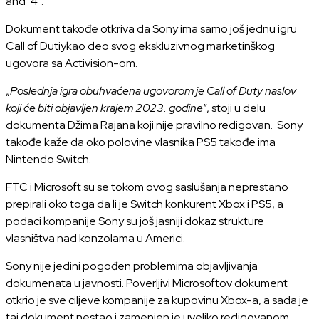
Dokument takođe otkriva da Sony ima samo još jednu igru
Call of Dutiykao deo svog ekskluzivnog marketinškog
ugovora sa Activision-om.
„
Poslednja igra obuhvaćena ugovorom je Call of Duty naslov
koji će biti objavljen krajem 2023. godine
“, stoji u delu
dokumenta Džima Rajana koji nije pravilno redigovan. Sony
takođe kaže da oko polovine vlasnika PS5 takođe ima
Nintendo Switch.
FTC i Microsoft su se tokom ovog saslušanja neprestano
prepirali oko toga da li je Switch konkurent Xbox i PS5, a
podaci kompanije Sony su još jasniji dokaz strukture
vlasništva nad konzolama u Americi.
Sony nije jedini pogođen problemima objavljivanja
dokumenata u javnosti. Poverljivi Microsoftov dokument
otkrio je sve ciljeve kompanije za kupovinu Xbox-a, a sada je
taj dokument nestao i zamenjen je uveliko redigovanom