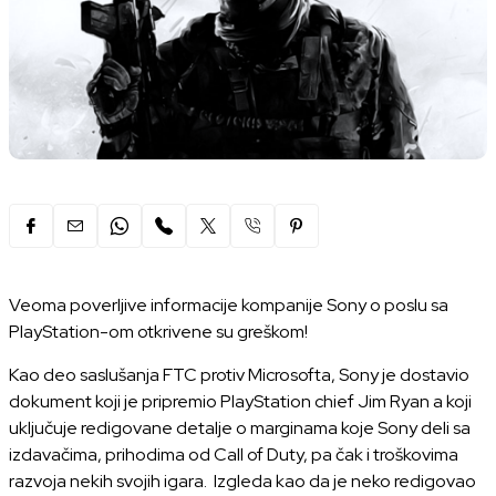
Veoma poverljive informacije kompanije Sony o poslu sa
PlayStation-om otkrivene su greškom!
Kao deo saslušanja FTC protiv Microsofta, Sony je dostavio
dokument koji je pripremio PlayStation chief Jim Ryan a koji
uključuje redigovane detalje o marginama koje Sony deli sa
izdavačima, prihodima od Call of Duty, pa čak i troškovima
razvoja nekih svojih igara. Izgleda kao da je neko redigovao