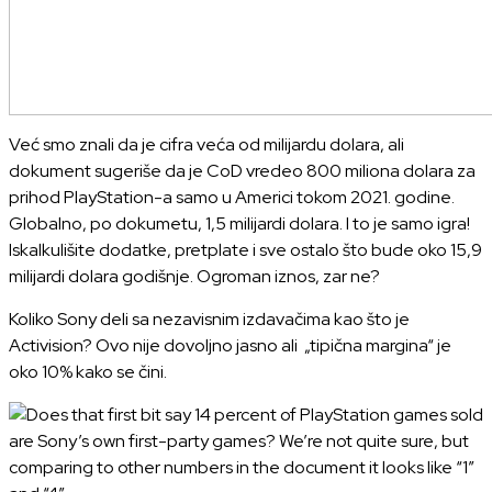
Već smo znali da je cifra veća od milijardu dolara, ali
dokument sugeriše da je CoD vredeo 800 miliona dolara za
prihod PlayStation-a samo u Americi tokom 2021. godine.
Globalno, po dokumetu, 1,5 milijardi dolara. I to je samo igra!
Iskalkulišite dodatke, pretplate i sve ostalo što bude oko 15,9
milijardi dolara godišnje. Ogroman iznos, zar ne?
Koliko Sony deli sa nezavisnim izdavačima kao što je
Activision? Ovo nije dovoljno jasno ali „tipična margina“ je
oko 10% kako se čini.