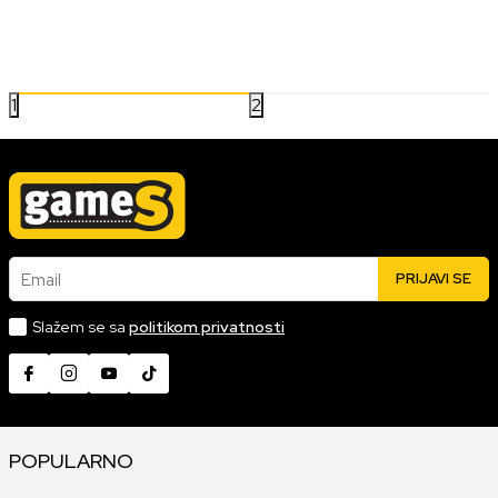
postoji čitaj jedan pokret roditelja koji su protiv gejminga.
Problem je što neki od njih nisu pokušali da igraju igre koje nisu
pucačine. Kada poželite da pokažete roditeljima sve ono što je
30.12.2022
Pročitaj više
lepo u gejmingu, evo predloga šta igrati sa svojom mamom.
1
2
Email
PRIJAVI SE
Slažem se sa
politikom privatnosti
POPULARNO