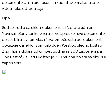
dokumente crnim prenosom ali kada ih skenirate, lako je
videti neke od redakcija.
Opa!
Sud se trudio da ukloni dokument, ali šteta je učinjena.
Novinari i Sony konkurencija su već preuzeli sve dokumente
dok su bili u javnom vlasništvu. Između ostalog, dokument
pokazuje da je Horizon Forbidden West očigledno koštao
212 miliona dolara tokom pet godina sa 300 zaposlenih, a
The Last of Us Part II koštao je 220 miliona dolara sa oko 200
zaposlenih.