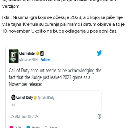
verzijom.
I da... Ni sama igra koja se očekuje 2023, a o kojoj se piše nije
više tajna. Krenula su curenja pa imamo i datum objave a to je
10. novembar! Ukoliko ne bude odlaganja u poslednji čas.