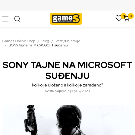
SIGURNO PLAĆANJE PLATNIM KARTICAMA
0
0
Games Online Shop
Blog
Vesti/Najnovije
SONY tajne na MICROSOFT suđenju
SONY TAJNE NA MICROSOFT
SUĐENJU
Koliko je uloženo a koliko je zarađeno?
Vesti/Najnovije
|
07/07/2023