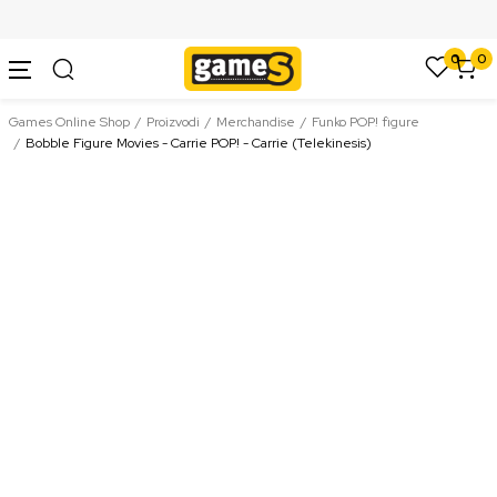
SIGURNO PLAĆANJE PLATNIM KARTICAMA
0
0
Games Online Shop
Proizvodi
Merchandise
Funko POP! figure
Bobble Figure Movies - Carrie POP! - Carrie (Telekinesis)