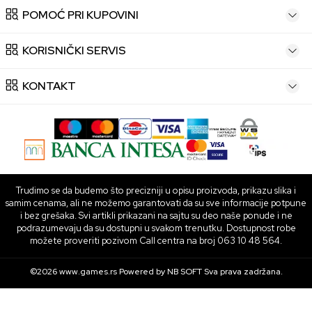
POMOĆ PRI KUPOVINI
KORISNIČKI SERVIS
KONTAKT
Trudimo se da budemo što precizniji u opisu proizvoda, prikazu slika i
samim cenama, ali ne možemo garantovati da su sve informacije potpune
i bez grešaka. Svi artikli prikazani na sajtu su deo naše ponude i ne
podrazumevaju da su dostupni u svakom trenutku. Dostupnost robe
možete proveriti pozivom Call centra na broj 063 10 48 564.
©2026
www.games.rs
Powered by
NB SOFT
Sva prava zadržana.