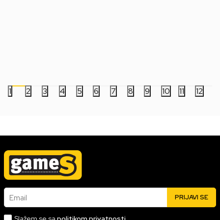
Bobble Figure Star Wars Legends POP!
Bobble Figure Game
- Luke Skywalker #846
- Charmeleon #1195
2.499,00
RSD
5.999,00
RSD
1
2
3
4
5
6
7
8
9
10
11
12
Email
PRIJAVI SE
Slažem se sa
politikom privatnosti