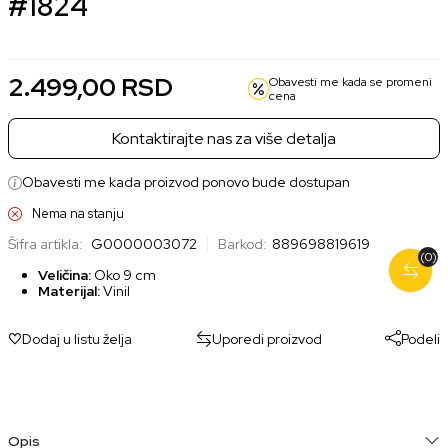
#1824
2.499,00
RSD
Obavesti me kada se promeni
cena
Kontaktirajte nas za više detalja
Obavesti me kada proizvod ponovo bude dostupan
Nema na stanju
Šifra artikla:
G0000003072
Barkod:
889698819619
(0)
Veličina:
Oko 9 cm
Materijal:
Vinil
Dodaj u listu želja
Uporedi proizvod
Podeli
Opis