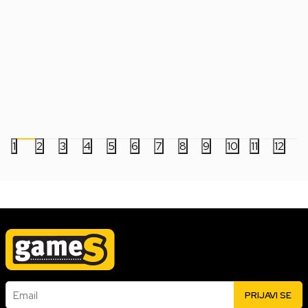
Bobble Figure Star Wars Legends POP!
Bobble Figure Game
- Luke Skywalker #846
- Charmeleon #1195
2.499,00
RSD
5.999,00
RSD
1
2
3
4
5
6
7
8
9
10
11
12
Email
PRIJAVI SE