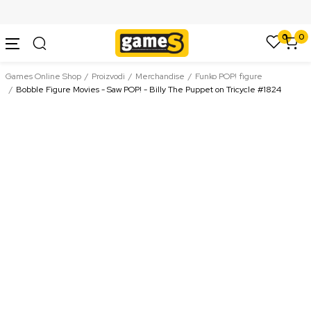
SIGURNO PLAĆANJE PLATNIM KARTICAMA
0
0
Games Online Shop
Proizvodi
Merchandise
Funko POP! figure
Bobble Figure Movies - Saw POP! - Billy The Puppet on Tricycle #1824