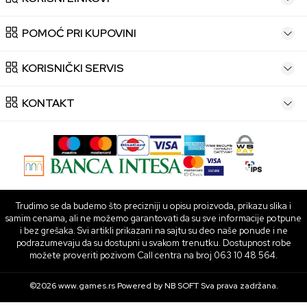
POMOĆ PRI KUPOVINI
KORISNIČKI SERVIS
KONTAKT
Trudimo se da budemo što precizniji u opisu proizvoda, prikazu slika i
samim cenama, ali ne možemo garantovati da su sve informacije potpune
i bez grešaka. Svi artikli prikazani na sajtu su deo naše ponude i ne
podrazumevaju da su dostupni u svakom trenutku. Dostupnost robe
možete proveriti pozivom Call centra na broj 063 10 48 564.
©2026
www.games.rs
Powered by
NB SOFT
Sva prava zadržana.