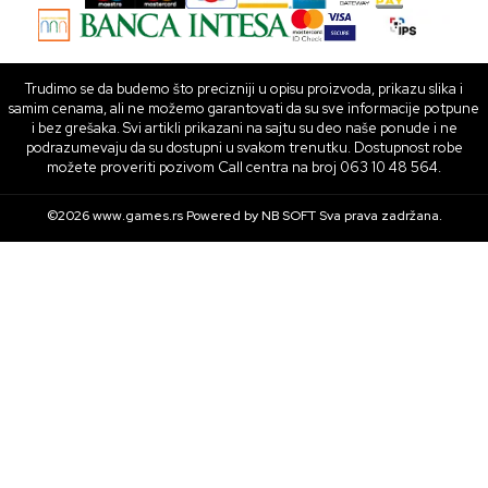
Trudimo se da budemo što precizniji u opisu proizvoda, prikazu slika i
samim cenama, ali ne možemo garantovati da su sve informacije potpune
i bez grešaka. Svi artikli prikazani na sajtu su deo naše ponude i ne
podrazumevaju da su dostupni u svakom trenutku. Dostupnost robe
možete proveriti pozivom Call centra na broj 063 10 48 564.
©2026
www.games.rs
Powered by
NB SOFT
Sva prava zadržana.