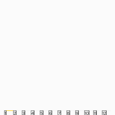
Gamepad Marvo Monka Contra GT96 -
Gamepad Redragon 
Wireless
4.499,00
RSD
3.799,00
RSD
1
2
3
4
5
6
7
8
9
10
11
12