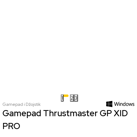
1
2
3
Gamepad i Džojstik
Gamepad Thrustmaster GP XID
PRO