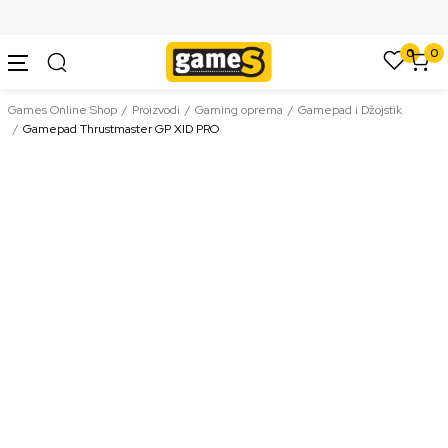
SIGURNO PLAĆANJE PLATNIM KARTICAMA
0
0
Games Online Shop
Proizvodi
Gaming oprema
Gamepad i Džojstik
Gamepad Thrustmaster GP XID PRO