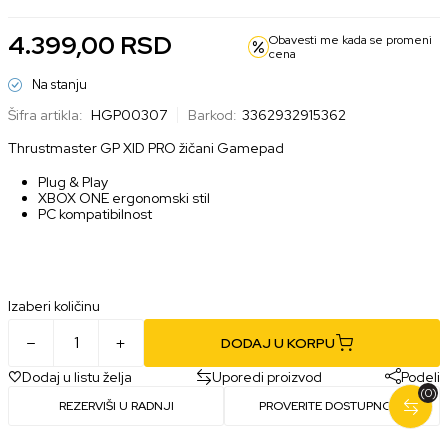
4.399,00
RSD
Obavesti me kada se promeni
cena
Na stanju
Šifra artikla:
HGP00307
Barkod:
3362932915362
Thrustmaster GP XID PRO žičani Gamepad
Plug & Play
XBOX ONE ergonomski stil
PC kompatibilnost
Izaberi količinu
DODAJ U KORPU
Dodaj u listu želja
Uporedi proizvod
Podeli
(0)
REZERVIŠI U RADNJI
PROVERITE DOSTUPNOST