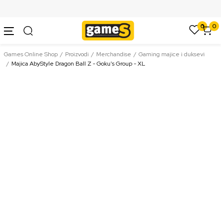
SIGURNO PLAĆANJE PLATNIM KARTICAMA
0
0
Games Online Shop
Proizvodi
Merchandise
Gaming majice i duksevi
Majica AbyStyle Dragon Ball Z - Goku's Group - XL