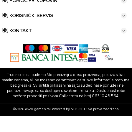
POMOĆ PRI KUPOVINI
KORISNIČKI SERVIS
KONTAKT
Trudimo se da budemo što precizniji u opisu proizvoda, prikazu slika i
samim cenama, ali ne možemo garantovati da su sve informacije potpune
i bez grešaka. Svi artikli prikazani na sajtu su deo naše ponude i ne
podrazumevaju da su dostupni u svakom trenutku. Dostupnost robe
možete proveriti pozivom Call centra na broj 063 10 48 564.
©2026
www.games.rs
Powered by
NB SOFT
Sva prava zadržana.