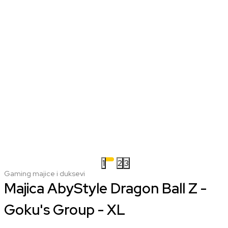
1
2
3
Gaming majice i duksevi
Majica AbyStyle Dragon Ball Z -
Goku's Group - XL