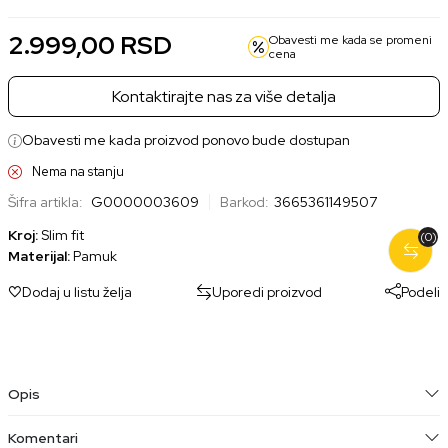
2.999,00
RSD
Obavesti me kada se promeni
cena
Kontaktirajte nas za više detalja
Obavesti me kada proizvod ponovo bude dostupan
Nema na stanju
Šifra artikla:
G0000003609
Barkod:
3665361149507
Kroj:
Slim fit
(0)
Materijal:
Pamuk
Dodaj u listu želja
Uporedi proizvod
Podeli
Opis
Komentari