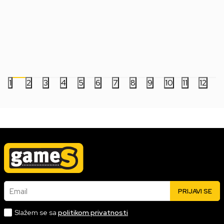
Šmigićka - 14
Šmigićka - 12
2.199,00
RSD
2.199,00
RSD
1
2
3
4
5
6
7
8
9
10
11
12
Email
PRIJAVI SE
Slažem se sa
politikom privatnosti