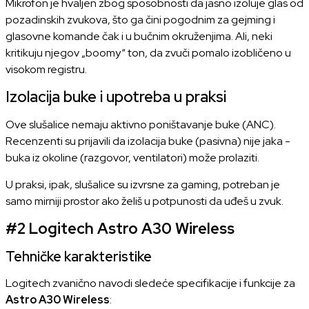
Mikrofon je hvaljen zbog sposobnosti da jasno izoluje glas od
pozadinskih zvukova, što ga čini pogodnim za gejming i
glasovne komande čak i u bučnim okruženjima. Ali, neki
kritikuju njegov „boomy“ ton, da zvuči pomalo izobličeno u
visokom registru.
Izolacija buke i upotreba u praksi
Ove slušalice nemaju aktivno poništavanje buke (ANC).
Recenzenti su prijavili da izolacija buke (pasivna) nije jaka -
buka iz okoline (razgovor, ventilatori) može prolaziti.
U praksi, ipak, slušalice su izvrsne za gaming, potreban je
samo mirniji prostor ako želiš u potpunosti da uđeš u zvuk.
#2
Logitech Astro A30 Wireless
Tehničke karakteristike
Logitech
zvanično navodi sledeće specifikacije i funkcije za
Astro A30 Wireless
: