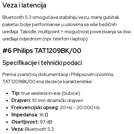
Veza i latencija
Bluetooth 5.3 omogućava stabilniju vezu, manji gubitak
paketa i bolje performanse u uslovima sa više bežičnih
uređaja. Takođe, multipoint = mogućnost povezivanja sa dva
uređaja odjednom (npr. telefon i laptop).
#6
Philips TAT1209BK/00
Specifikacije i tehnički podaci
Prema zvaničnoj dokumentaciji i Philipsovim izvorima,
TAT1209BK/00 ima sledeće karakteristike:
Tip:
true wireless in‑ear (bubice)
Drajveri:
10 mm dinamički drajveri
Frekvencijski opseg:
20 Hz - 20.000 Hz
Impedansa:
16 Ω
Osetljivost:
97 dB
Veza:
Bluetooth 5.3