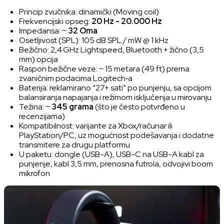
Princip zvučnika: dinamički (Moving coil)
Frekvencijski opseg:
20 Hz - 20.000 Hz
Impedansa: ~
32 Oma
Osetljivost (SPL): 105 dB SPL / mW @ 1 kHz
Bežično: 2,4 GHz Lightspeed, Bluetooth + žično (3,5
mm) opcija
Raspon bežične veze: ~ 15 metara (49 ft) prema
zvaničnim podacima Logitech‑a
Baterija: reklamirano “27+ sati” po punjenju, sa opcijom
balansiranja napajanja i režimom isključenja u mirovanju
Težina: ~
345 grama
(što je često potvrđeno u
recenzijama)
Kompatibilnost: varijante za
Xbox
/
računar
ili
PlayStation/PC, uz mogućnost podešavanja i dodatne
transmitere za drugu platformu
U paketu: dongle (USB-A), USB-C na USB-A kabl za
punjenje, kabl 3,5 mm, prenosna futrola, odvojivi boom
mikrofon