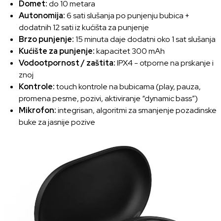
Domet:
do 10 metara
Autonomija:
6 sati slušanja po punjenju bubica +
dodatnih 12 sati iz kućišta za punjenje
Brzo punjenje:
15 minuta daje dodatni oko 1 sat slušanja
Kućište za punjenje:
kapacitet 300 mAh
Vodootpornost / zaštita:
IPX4 - otporne na prskanje i
znoj
Kontrole:
touch kontrole na bubicama (play, pauza,
promena pesme, pozivi, aktiviranje “dynamic bass”)
Mikrofon:
integrisan, algoritmi za smanjenje pozadinske
buke za jasnije pozive