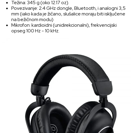
Težina: 345 g (oko 12.17 oz).
Povezivanje: 2.4 GHz dongle, Bluetooth, i analogni 3,5
mm (iako kada je žičano, slušalice moraju biti isključene
na bežičnom modu)
Mikrofon: kardioidni (unidirekcionalni), frekvencijski
opseg 100 Hz - 10 kHz.