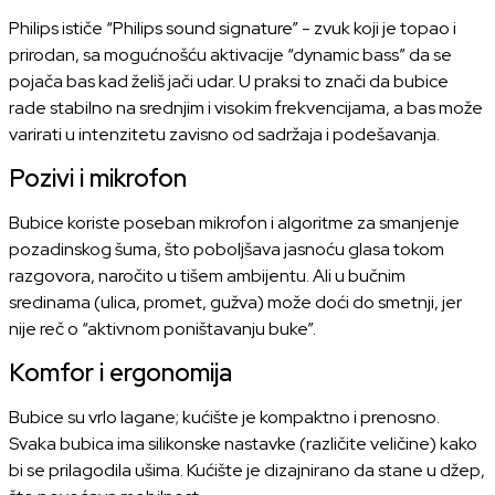
Philips ističe “Philips sound signature” - zvuk koji je topao i
prirodan, sa mogućnošću aktivacije “dynamic bass” da se
pojača bas kad želiš jači udar. U praksi to znači da bubice
rade stabilno na srednjim i visokim frekvencijama, a bas može
varirati u intenzitetu zavisno od sadržaja i podešavanja.
Pozivi i mikrofon
Bubice koriste poseban mikrofon i algoritme za smanjenje
pozadinskog šuma, što poboljšava jasnoću glasa tokom
razgovora, naročito u tišem ambijentu. Ali u bučnim
sredinama (ulica, promet, gužva) može doći do smetnji, jer
nije reč o “aktivnom poništavanju buke”.
Komfor i ergonomija
Bubice su vrlo lagane; kućište je kompaktno i prenosno.
Svaka bubica ima silikonske nastavke (različite veličine) kako
bi se prilagodila ušima. Kućište je dizajnirano da stane u džep,