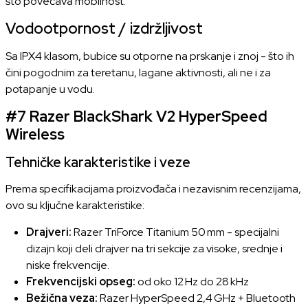
što povećava mobilnost.
Vodootpornost / izdržljivost
Sa IPX4 klasom, bubice su otporne na prskanje i znoj - što ih
čini pogodnim za teretanu, lagane aktivnosti, ali ne i za
potapanje u vodu.
#7
Razer BlackShark V2 HyperSpeed
Wireless
Tehničke karakteristike i veze
Prema specifikacijama proizvođača i nezavisnim recenzijama,
ovo su ključne karakteristike:
Drajveri:
Razer TriForce Titanium 50 mm - specijalni
dizajn koji deli drajver na tri sekcije za visoke, srednje i
niske frekvencije.
Frekvencijski opseg:
od oko 12 Hz do 28 kHz
Bežična veza:
Razer HyperSpeed 2,4 GHz + Bluetooth