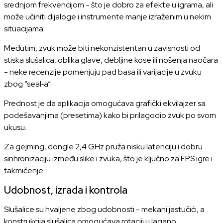
srednjom frekvencijom - što je dobro za efekte u igrama, ali
može učiniti dijaloge i instrumente manje izraženim u nekim
situacijama.
Međutim, zvuk može biti nekonzistentan u zavisnosti od
stiska slušalica, oblika glave, debljine kose ili nošenja naočara
- neke recenzije pomenjuju pad basa ili varijacije u zvuku
zbog “seal‑a”.
Prednost je da aplikacija omogućava grafički ekvilajzer sa
podešavanjima (presetima) kako bi prilagodio zvuk po svom
ukusu.
Za gejming, dongle 2,4 GHz pruža nisku latenciju i dobru
sinhronizaciju između slike i zvuka, što je ključno za FPS igre i
takmičenje.
Udobnost, izrada i kontrola
Slušalice su hvaljene zbog udobnosti - mekani jastučići, a
konstrukcija slušalica omogućava rotaciju i lagano