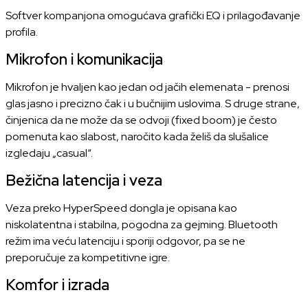
Softver kompanjona omogućava grafički EQ i prilagođavanje
profila.
Mikrofon i komunikacija
Mikrofon je hvaljen kao jedan od jačih elemenata - prenosi
glas jasno i precizno čak i u bučnijim uslovima. S druge strane,
činjenica da ne može da se odvoji (fixed boom) je često
pomenuta kao slabost, naročito kada želiš da slušalice
izgledaju „casual“.
Bežična latencija i veza
Veza preko HyperSpeed dongla je opisana kao
niskolatentna i stabilna, pogodna za gejming.
Bluetooth
režim ima veću latenciju i sporiji odgovor, pa se ne
preporučuje za kompetitivne igre.
Komfor i izrada