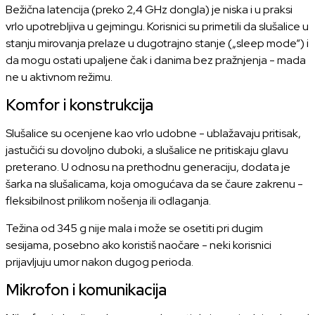
Bežična latencija (preko 2,4 GHz dongla) je niska i u praksi
vrlo upotrebljiva u gejmingu. Korisnici su primetili da slušalice u
stanju mirovanja prelaze u dugotrajno stanje („sleep mode“) i
da mogu ostati upaljene čak i danima bez pražnjenja - mada
ne u aktivnom režimu.
Komfor i konstrukcija
Slušalice su ocenjene kao vrlo udobne - ublažavaju pritisak,
jastučići su dovoljno duboki, a slušalice ne pritiskaju glavu
preterano. U odnosu na prethodnu generaciju, dodata je
šarka na slušalicama, koja omogućava da se čaure zakrenu -
fleksibilnost prilikom nošenja ili odlaganja.
Težina od 345 g nije mala i može se osetiti pri dugim
sesijama, posebno ako koristiš naočare - neki korisnici
prijavljuju umor nakon dugog perioda.
Mikrofon i komunikacija