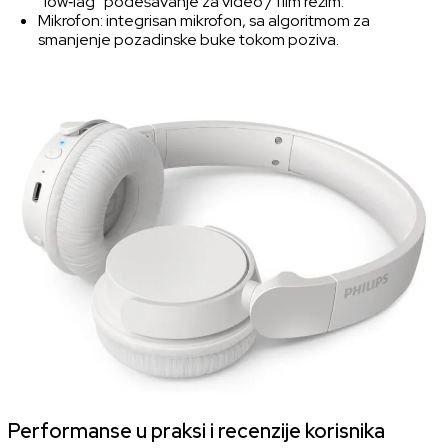
“low‑lag” podešavanje za video / film režim.
Mikrofon: integrisan mikrofon, sa algoritmom za
smanjenje pozadinske buke tokom poziva.
Performanse u praksi i recenzije korisnika