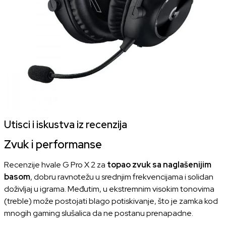
Utisci i iskustva iz recenzija
Zvuk i performanse
Recenzije hvale G Pro X 2 za
topao zvuk sa naglašenijim
basom
, dobru ravnotežu u srednjim frekvencijama i solidan
doživljaj u igrama. Međutim, u ekstremnim visokim tonovima
(treble) može postojati blago potiskivanje, što je zamka kod
mnogih gaming slušalica da ne postanu prenapadne.