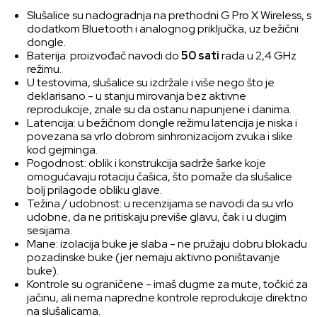
Slušalice su nadogradnja na prethodni G Pro X Wireless, s
dodatkom Bluetooth i analognog priključka, uz bežični
dongle.
Baterija: proizvođač navodi do
50 sati
rada u 2,4 GHz
režimu.
U testovima, slušalice su izdržale i više nego što je
deklarisano - u stanju mirovanja bez aktivne
reprodukcije, znale su da ostanu napunjene i danima.
Latencija: u bežičnom dongle režimu latencija je niska i
povezana sa vrlo dobrom sinhronizacijom zvuka i slike
kod gejminga.
Pogodnost: oblik i konstrukcija sadrže šarke koje
omogućavaju rotaciju čašica, što pomaže da slušalice
bolj prilagode obliku glave.
Težina / udobnost: u recenzijama se navodi da su vrlo
udobne, da ne pritiskaju previše glavu, čak i u dugim
sesijama.
Mane: izolacija buke je slaba - ne pružaju dobru blokadu
pozadinske buke (jer nemaju aktivno poništavanje
buke).
Kontrole su ograničene - imaš dugme za mute, točkić za
jačinu, ali nema napredne kontrole reprodukcije direktno
na slušalicama.