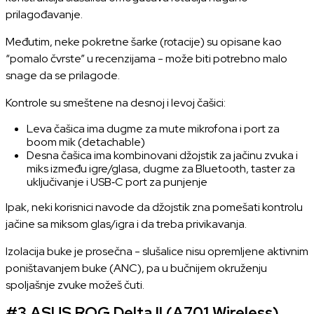
prilagođavanje.
Međutim, neke pokretne šarke (rotacije) su opisane kao
“pomalo čvrste” u recenzijama - može biti potrebno malo
snage da se prilagode.
Kontrole su smeštene na desnoj i levoj čašici:
Leva čašica ima dugme za mute mikrofona i port za
boom mik (detachable)
Desna čašica ima kombinovani džojstik za jačinu zvuka i
miks između igre/glasa, dugme za Bluetooth, taster za
uključivanje i USB‑C port za punjenje
Ipak, neki korisnici navode da
džojstik
zna pomešati kontrolu
jačine sa miksom glas/igra i da treba privikavanja.
Izolacija buke je prosečna - slušalice nisu opremljene aktivnim
poništavanjem buke (ANC), pa u bučnijem okruženju
spoljašnje zvuke možeš čuti.
#3
ASUS ROG Delta II (A701 Wireless)