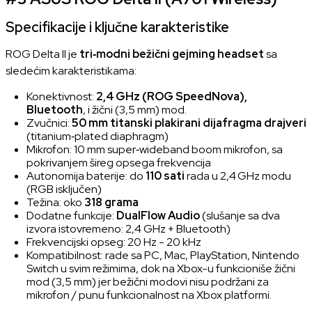
Specifikacije i ključne karakteristike
ROG Delta II je
tri‑modni bežični gejming headset
sa
sledećim karakteristikama:
Konektivnost:
2,4 GHz (ROG SpeedNova),
Bluetooth
, i žični (3,5 mm) mod.
Zvučnici:
50 mm titanski plakirani dijafragma drajveri
(titanium‑plated diaphragm)
Mikrofon: 10 mm super‑wideband boom mikrofon, sa
pokrivanjem šireg opsega frekvencija
Autonomija baterije: do
110 sati
rada u 2,4 GHz modu
(RGB isključen)
Težina: oko
318 grama
Dodatne funkcije:
DualFlow Audio
(slušanje sa dva
izvora istovremeno: 2,4 GHz + Bluetooth)
Frekvencijski opseg: 20 Hz - 20 kHz
Kompatibilnost: rade sa PC, Mac,
PlayStation
,
Nintendo
Switch
u svim režimima, dok na Xbox-u funkcioniše žični
mod (3,5 mm) jer bežični modovi nisu podržani za
mikrofon / punu funkcionalnost na Xbox platformi.