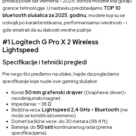
pritiska posle sat vremena - 2025. donosi modele koji guraju
granice tehnologije. U nastavku predstavljamo
TOP 10
bluetooth slušalica za 2025. godinu
, modele koji su se
izdvojili po karakteristikama, performansama i vrednosti - i
gde smatraš da su slabosti vredne pažnje.
#1
Logitech G Pro X 2 Wireless
Lightspeed
Specifikacije i tehnički pregledi
Pre nego što pređemo na utiske, hajde da pogledamo
specifikacije koje nude ove
gaming slušalice
:
Koristi
50 mm grafenski drajver
(Graphene driver) i
neodimijumski magnet.
Impedansa: ~ 38 Ω.
Bežična veza:
Lightspeed 2,4 GHz
+
Bluetooth
(ne
može se koristiti istovremeno).
Domet bežične veze: do 30 metara (98.4 ft).
Baterija: do
50 sati
kontinuiranog rada (prema
specifikacijama).