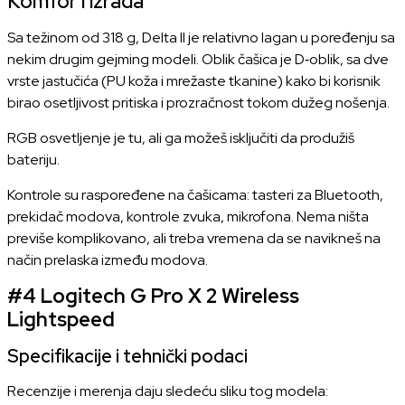
Komfor i izrada
Sa težinom od 318 g, Delta II je relativno lagan u poređenju sa
nekim drugim gejming modeli. Oblik čašica je D‑oblik, sa dve
vrste jastučića (PU koža i mrežaste tkanine) kako bi korisnik
birao osetljivost pritiska i prozračnost tokom dužeg nošenja.
RGB osvetljenje je tu, ali ga možeš isključiti da produžiš
bateriju.
Kontrole su raspoređene na čašicama: tasteri za Bluetooth,
prekidač modova, kontrole zvuka, mikrofona. Nema ništa
previše komplikovano, ali treba vremena da se navikneš na
način prelaska između modova.
#4
Logitech G Pro X 2 Wireless
Lightspeed
Specifikacije i tehnički podaci
Recenzije i merenja daju sledeću sliku tog modela: