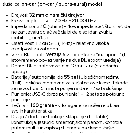
slušalica:
on‑ear (on‑ear / supra‑aural)
model
Drajveri:
32 mm dinamički drajveri
Frekvencijski opseg:
20 Hz - 20.000 Hz
Impedansa: 32 Ω (ohma) - “low impedance”, što znači da
ne zahtevaju pojačivač da bi dale solidan zvuk iz
mobilnog uređaja.
Osetljivost: 112 dB SPL (1 kHz) - relativno visoka
osetljivost za kategoriju.
Veza: Bluetooth
verzija 5.3
, podrška za “multipoint” (tj.
istovremeno povezivanje na dva Bluetooth uređaja)
Domet Bluetooth veze: oko
10 metara
(standardni
opseg)
Baterija / autonomija: do
55 sati
u bežičnom režimu
(Full) - prilično impresivno za slušalice ove klase. Takođe
se navodi da 15 minuta punjenja daje ~2 sata slušanja.
Punjenje: USB‑C (brzo punjenje) - ~2 sata za potpuno
punjenje.
Težina: ~
160 grama
- vrlo lagane za nošenje u klasi
svojih karakteristika.
Dizajn / dodatne funkcije: sklapanje (foldable)
konstrukcija, jastučići s memorijskom penom, kontrola
putem multifunkcijskog dugmeta na desnoj čašici,