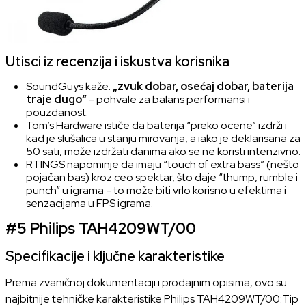
Utisci iz recenzija i iskustva korisnika
SoundGuys kaže:
„zvuk dobar, osećaj dobar, baterija
traje dugo“
- pohvale za balans performansi i
pouzdanost.
Tom’s Hardware ističe da baterija “preko ocene” izdrži i
kad je slušalica u stanju mirovanja, a iako je deklarisana za
50 sati, može izdržati danima ako se ne koristi intenzivno.
RTINGS napominje da imaju “touch of extra bass” (nešto
pojačan bas) kroz ceo spektar, što daje “thump, rumble i
punch” u igrama - to može biti vrlo korisno u efektima i
senzacijama u FPS igrama.
#5
Philips TAH4209WT/00
Specifikacije i ključne karakteristike
Prema zvaničnoj dokumentaciji i prodajnim opisima, ovo su
najbitnije tehničke karakteristike Philips TAH4209WT/00:Tip