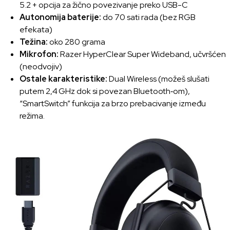
5.2 + opcija za žično povezivanje preko USB-C
Autonomija baterije:
do 70 sati rada (bez RGB
efekata)
Težina:
oko 280 grama
Mikrofon:
Razer HyperClear Super Wideband, učvršćen
(neodvojiv)
Ostale karakteristike:
Dual Wireless (možeš slušati
putem 2,4 GHz dok si povezan Bluetooth‑om),
“SmartSwitch” funkcija za brzo prebacivanje između
režima.