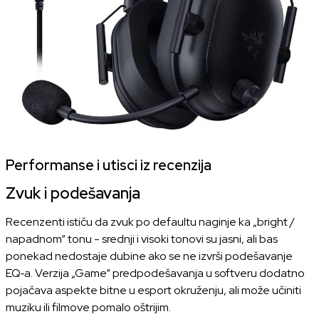
Performanse i utisci iz recenzija
Zvuk i podešavanja
Recenzenti ističu da zvuk po defaultu naginje ka „bright /
napadnom“ tonu - srednji i visoki tonovi su jasni, ali bas
ponekad nedostaje dubine ako se ne izvrši podešavanje
EQ‑a. Verzija „Game“ predpodešavanja u softveru dodatno
pojačava aspekte bitne u esport okruženju, ali može učiniti
muziku ili filmove pomalo oštrijim.