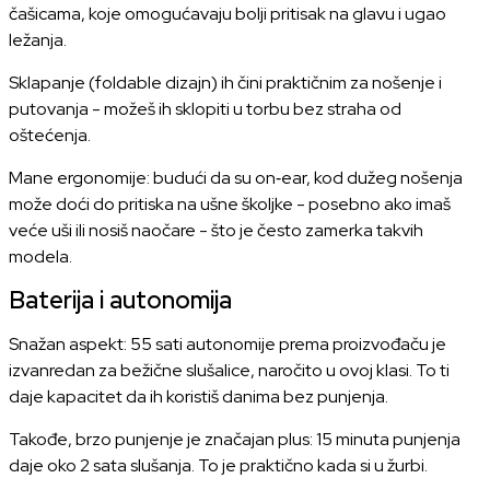
čašicama, koje omogućavaju bolji pritisak na glavu i ugao
ležanja.
Sklapanje (foldable dizajn) ih čini praktičnim za nošenje i
putovanja - možeš ih sklopiti u torbu bez straha od
oštećenja.
Mane ergonomije: budući da su on‑ear, kod dužeg nošenja
može doći do pritiska na ušne školjke - posebno ako imaš
veće uši ili nosiš naočare - što je često zamerka takvih
modela.
Baterija i autonomija
Snažan aspekt: 55 sati autonomije prema proizvođaču je
izvanredan za bežične slušalice, naročito u ovoj klasi. To ti
daje kapacitet da ih koristiš danima bez punjenja.
Takođe, brzo punjenje je značajan plus: 15 minuta punjenja
daje oko 2 sata slušanja. To je praktično kada si u žurbi.