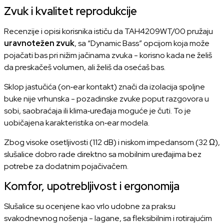
Zvuk i kvalitet reprodukcije
Recenzije i opisi korisnika ističu da TAH4209WT/00 pružaju
uravnotežen zvuk
, sa “Dynamic Bass” opcijom koja može
pojačati bas pri nižim jačinama zvuka - korisno kada ne želiš
da preskačeš volumen, ali želiš da osećaš bas.
Sklop jastučića (on‑ear kontakt) znači da izolacija spoljne
buke nije vrhunska - pozadinske zvuke poput razgovora u
sobi, saobraćaja ili klima‑uređaja moguće je čuti. To je
uobičajena karakteristika on‑ear modela.
Zbog visoke osetljivosti (112 dB) i niskom impedansom (32 Ω),
slušalice dobro rade direktno sa mobilnim uređajima bez
potrebe za dodatnim pojačivačem.
Komfor, upotrebljivost i ergonomija
Slušalice su ocenjene kao vrlo udobne za praksu
svakodnevnog nošenja - lagane, sa fleksibilnim i rotirajućim