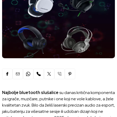
Najbolje bluetooth slušalice
su danas kritična komponenta
za igrače, muzičare, putnike i one koji ne vole kablove, a žele
kvalitetan zvuk. Bilo da želiš laserski precizan audio za esport,
jaku bateriju za višesatne sesije ili udoban dizajn koji ne