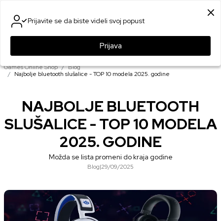
SIGURNO PLAĆANJE PLATNIM KARTICAMA
Prijavite se da biste videli svoj popust
0
0
Prijava
Games Online Shop
Blog
Najbolje bluetooth slušalice - TOP 10 modela 2025. godine
NAJBOLJE BLUETOOTH
SLUŠALICE - TOP 10 MODELA
2025. GODINE
Možda se lista promeni do kraja godine
Blog
|
29/09/2025