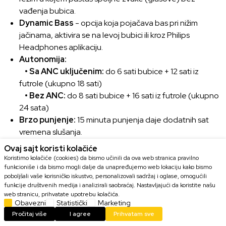
vađenja bubica.
Dynamic Bass
- opcija koja pojačava bas pri nižim
jačinama, aktivira se na levoj bubici ili kroz Philips
Headphones aplikaciju.
Autonomija:
• Sa ANC uključenim:
do 6 sati bubice + 12 sati iz
futrole (ukupno 18 sati)
• Bez ANC:
do 8 sati bubice + 16 sati iz futrole (ukupno
24 sata)
Brzo punjenje:
15 minuta punjenja daje dodatnih sat
vremena slušanja.
Drajveri:
10 mm dinamički drajveri
Ovaj sajt koristi kolačiće
Impedansa:
16 Ω
Koristimo kolačiće (cookies) da bismo učinili da ova web stranica pravilno
Osetljivost:
104 dB SPL @ 1 kHz
funkcioniše i da bismo mogli dalje da unapređujemo web lokaciju kako bismo
poboljšali vaše korisničko iskustvo, personalizovali sadržaj i oglase, omogućili
Bluetooth:
verzija 5.3, sa podrškom za multipoint
funkcije društvenih medija i analizirali saobraćaj. Nastavljajući da koristite našu
(povezivanje na dva uređaja istovremeno)
web stranicu, prihvatate upotrebu kolačića.
Obavezni
Statistički
Marketing
Domet veze:
do 10 metara u idealnim uslovima
Pročitaj više
I agree
Prihvatam sve
Vodootpornost:
IPX4 (otporne na prskanje / znoj)