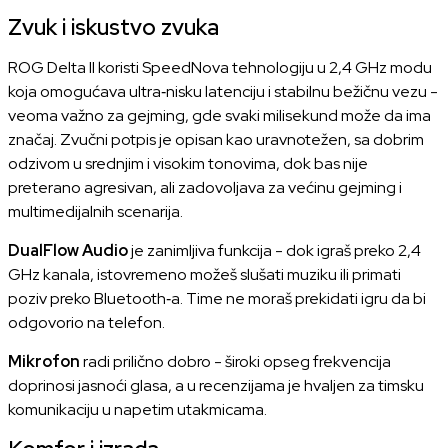
Zvuk i iskustvo zvuka
ROG Delta II koristi SpeedNova tehnologiju u 2,4 GHz modu
koja omogućava ultra‑nisku latenciju i stabilnu bežičnu vezu -
veoma važno za gejming, gde svaki milisekund može da ima
značaj. Zvučni potpis je opisan kao uravnotežen, sa dobrim
odzivom u srednjim i visokim tonovima, dok bas nije
preterano agresivan, ali zadovoljava za većinu gejming i
multimedijalnih scenarija.
DualFlow Audio
je zanimljiva funkcija - dok igraš preko 2,4
GHz kanala, istovremeno možeš slušati muziku ili primati
poziv preko Bluetooth‑a. Time ne moraš prekidati igru da bi
odgovorio na telefon.
Mikrofon
radi prilično dobro - široki opseg frekvencija
doprinosi jasnoći glasa, a u recenzijama je hvaljen za timsku
komunikaciju u napetim utakmicama.