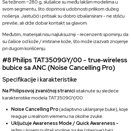
Sa težinom ~280 g, slušalice su među lakšim modelima u
svom segmentu, što doprinosi udobnosti prilikom dužeg
nošenja. Jastučići i pritisak su dobro izbalansirani - ne stišću
previše, ali drže dobar kontakt sa glavom.
Međutim, materijali nisu najluksuzniji - recenzenti spominju da
su čašice od kože / imitirane kože, što može izazvati znojenje
pri dugom korišćenju.
#8
Philips TAT3509GY/00 - true‑wireless
bubice sa ANC (Noise Cancelling Pro)
Specifikacije i karakteristike
Na Philipsovoj zvaničnoj stranici
istaknute su sledeće
karakteristike modela TAT3509GY/00:
Noise Cancelling Pro
(adaptivno uklanjanje buke), koje
reaguje u realnom vremenu na okolne zvuke.
Uključuje Awareness Mode / Quick Awareness -
režim u kojem puštaš spoljne zvuke (glasove) bez