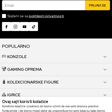
Email
PRIJAVI SE
Slažem se sa
politikom privatnosti
POPULARNO
KONZOLE
GAMING OPREMA
KOLEKCIONARSKE FIGURE
IGRICE
Ovaj sajt koristi kolačiće
Koristimo kolačiće (cookies) da bismo učinili da ova web stranica pravilno
HARDVER
funkcioniše i da bismo mogli dalje da unapređujemo web lokaciju kako bismo