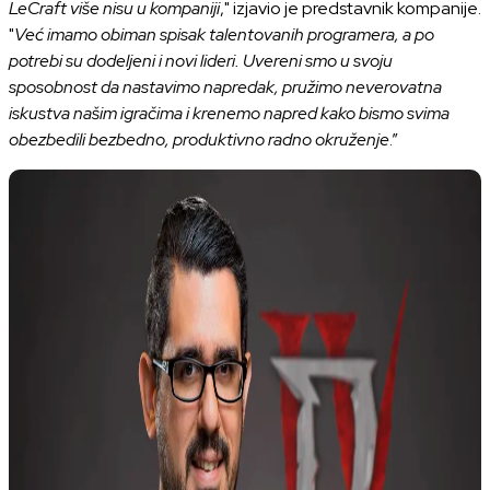
LeCraft više nisu u kompaniji
," izjavio je predstavnik kompanije.
"
Već imamo obiman spisak talentovanih programera, a po
potrebi su dodeljeni i novi lideri. Uvereni smo u svoju
sposobnost da nastavimo napredak, pružimo neverovatna
iskustva našim igračima i krenemo napred kako bismo svima
obezbedili bezbedno, produktivno radno okruženje
.”