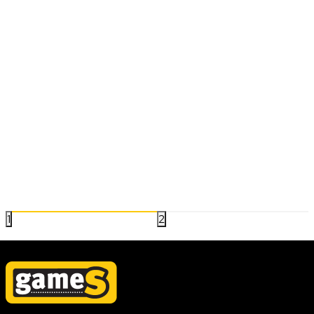
E SPORT
Predsednik Blizzarda podneo ostavku
U jeku kontroverzne tužbe o seksualnom uznemiravanju i
diskriminaciji žena upućenu Activision Blizzardu, predsednik
Alen Brak je zvanično podneo ostavku, i predao štafetu Džen
Onil i Majku Ibari.
05.08.2021
Pročitaj više
1
2