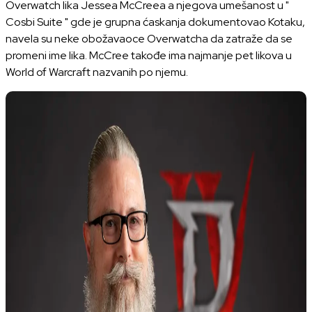
Overwatch lika Jessea McCreea a njegova umešanost u "
Cosbi Suite " gde je grupna ćaskanja dokumentovao Kotaku,
navela su neke obožavaoce Overwatcha da zatraže da se
promeni ime lika. McCree takođe ima najmanje pet likova u
World of Warcraft nazvanih po njemu.