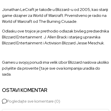
Jonathan LeCraft je takođe u Blizzard-u od 2005, kao stariji
game dizajner za World of Warcraft. Prvenstveno je radio na
World of Warcraft od The Burning Crusade.
Odlasku ove trojice je prethodio odlazak bivšeg predsednika
Blizzard Entertainment J. Allen Brack i starijeg upravnika
Blizzard Entertainment i Activision Blizzard Jesse Meschuk.
Games u svojoj ponudi ima velik izbor
Blizzard naslova
ukoliko
po\elite da proverite [ta je sve ova kompanija uradila do
sada.
OSTAVI KOMENTAR
Pogledajte sve komentare (0)