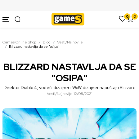
SIGURNO PLAĆANJE PLATNIM KARTICAMA
0
0
Games Online Shop
Blog
Vesti/Najnovije
Blizzard nastavlja da se "osipa"
BLIZZARD NASTAVLJA DA SE
"OSIPA"
Direktor Diablo 4, vodeći dizajner i WoW dizajner napuštaju Blizzard
Vesti/Najnovije
|
12/08/2021