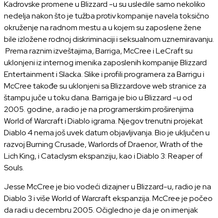
Kadrovske promene u Blizzard -u su usledile samo nekoliko
nedelja nakon što je tužba protiv kompanije navela toksično
okruženje na radnom mestu a u kojem su zaposlene žene
bile izložene rodnoj diskriminaciji i seksualnom uznemiravanju.
Prema raznim izveštajima, Barriga, McCree i LeCraft su
uklonjeni iz internog imenika zaposlenih kompanije Blizzard
Entertainment i Slacka. Slike i profili programera za Barrigu i
McCree takođe su uklonjeni sa Blizzardove web stranice za
štampu juče u toku dana. Barriga je bio u Blizzard -u od
2005. godine, a radio je na programerskim proširenjima
World of Warcraft i Diablo igrama. Njegov trenutni projekat
Diablo 4 nema još uvek datum objavljivanja. Bio je uključen u
razvoj Burning Crusade, Warlords of Draenor, Wrath of the
Lich King, i Cataclysm ekspanziju, kao i Diablo 3: Reaper of
Souls.
Jesse McCree je bio vodeći dizajner u Blizzard-u, radio je na
Diablo 3 i više World of Warcraft ekspanzija. McCree je počeo
da radi u decembru 2005. Očigledno je da je on imenjak