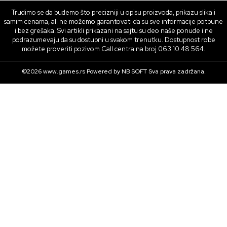
Trudimo se da budemo što precizniji u opisu proizvoda, prikazu slika i
samim cenama, ali ne možemo garantovati da su sve informacije potpune
i bez grešaka. Svi artikli prikazani na sajtu su deo naše ponude i ne
podrazumevaju da su dostupni u svakom trenutku. Dostupnost robe
možete proveriti pozivom Call centra na broj 063 10 48 564.
©2026
www.games.rs
Powered by
NB SOFT
Sva prava zadržana.