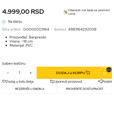
4.999,00
RSD
Obavesti me kada se promeni
cena
Na stanju
Šifra artikla:
G0000003164
Barkod:
4983164292008
Proizvođač: Banpresto
Visina: ~18 cm
Materijal: PVC
Izaberi količinu
(0)
DODAJ U KORPU
Dodaj u listu želja
Uporedi proizvod
Podeli
REZERVIŠI U RADNJI
PROVERITE DOSTUPNOST