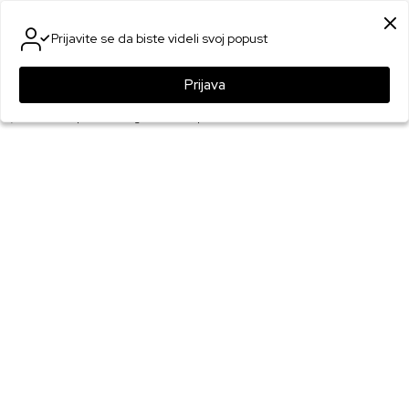
SIGURNO PLAĆANJE PLATNIM KARTICAMA
Prijavite se da biste videli svoj popust
0
0
Prijava
Games Online Shop
Proizvodi
Merchandise
Statue
Statue Banpresto - Dragon Ball - Super Son Goku - Match Makers