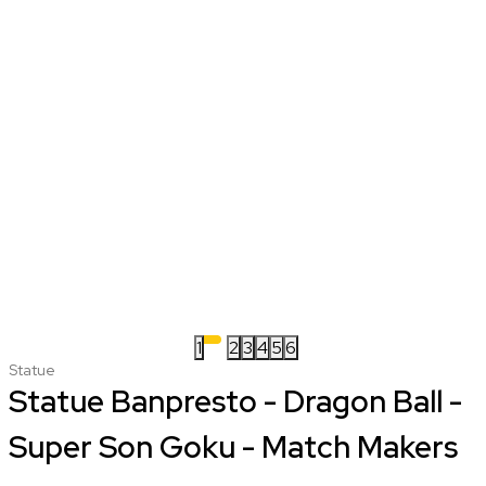
1
2
3
4
5
6
Statue
Statue Banpresto - Dragon Ball -
Super Son Goku - Match Makers