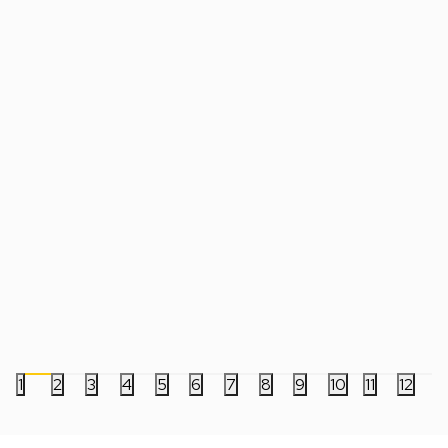
Statue One Piece - Battle Record
Statue Banpresto - D
Collection - Monkey D.Luffy Gear5 -
Clearise - Son Goku
Special Version
4.999,00
RSD
4.999,00
RSD
1
2
3
4
5
6
7
8
9
10
11
12