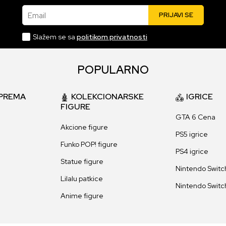
Email
PRIJAVI SE
Slažem se sa
politikom privatnosti
POPULARNO
PREMA
KOLEKCIONARSKE
IGRICE
FIGURE
GTA 6 Cena
Akcione figure
PS5 igrice
Funko POP! figure
PS4 igrice
Statue figure
Nintendo Switch
Lilalu patkice
Nintendo Switch
Anime figure