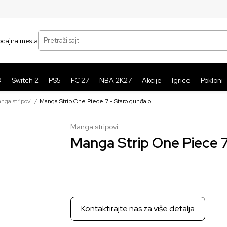
SIGURNO PLAĆANJE PLATNIM KARTICAMA
BE
Pretraži sajt
odajna mesta
O
Switch 2
PS5
FC 27
NBA 2K27
Akcije
Igrice
Pokloni
nga stripovi
Manga Strip One Piece 7 - Staro gunđalo
Manga stripovi
Manga Strip One Piece 7
Kontaktirajte nas za više detalja