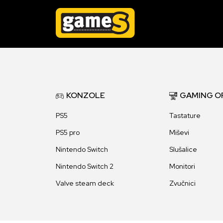
KONZOLE
GAMING O
PS5
Tastature
PS5 pro
Miševi
Nintendo Switch
Slušalice
Nintendo Switch 2
Monitori
Valve steam deck
Zvučnici