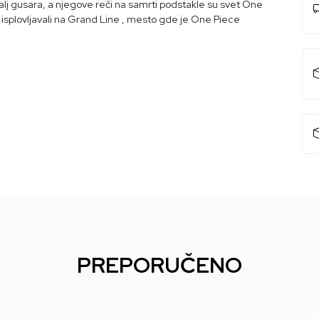
 Kralj gusara, a njegove reči na samrti podstakle su svet One
ta isplovljavali na Grand Line , mesto gde je One Piece
PREPORUČENO