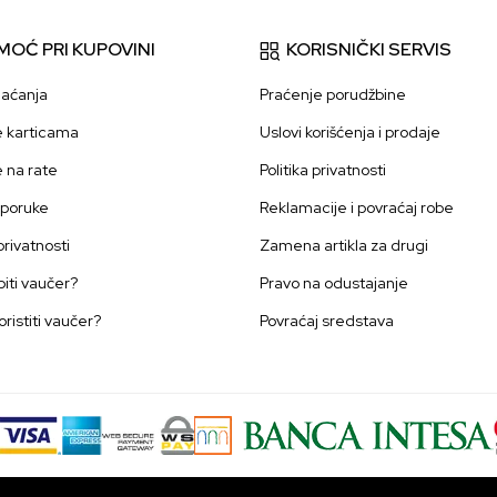
MOĆ PRI KUPOVINI
KORISNIČKI SERVIS
laćanja
Praćenje porudžbine
e karticama
Uslovi korišćenja i prodaje
e na rate
Politika privatnosti
sporuke
Reklamacije i povraćaj robe
 privatnosti
Zamena artikla za drugi
iti vaučer?
Pravo na odustajanje
oristiti vaučer?
Povraćaj sredstava