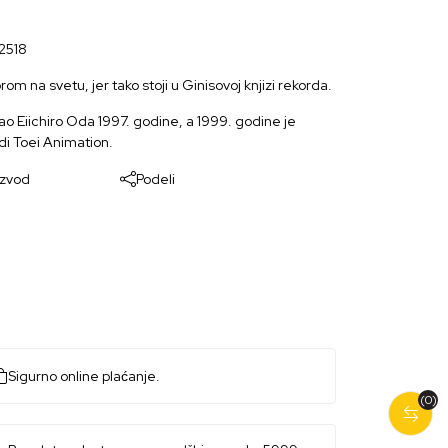
2518
m na svetu, jer tako stoji u Ginisovoj knjizi rekorda.
ao Eiichiro Oda 1997. godine, a 1999. godine je
di Toei Animation.
izvod
Podeli
Sigurno online plaćanje.
(0)