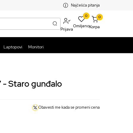
SPLATNA ISPORUKA PAKETA PREKO 5999 RSD
ST
Najčešća pitanja
0
0
Omiljeno
Korpa
Prijava
Laptopovi
Monitori
 - Staro gunđalo
Obavesti me kada se promeni cena