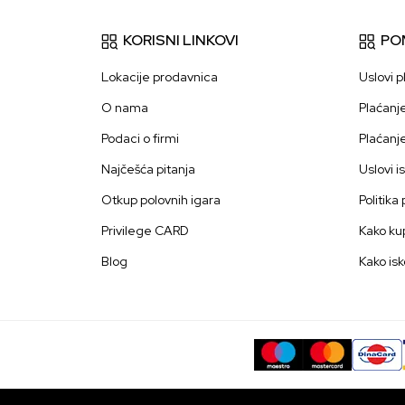
KORISNI LINKOVI
PO
Lokacije prodavnica
Uslovi p
O nama
Plaćanj
Podaci o firmi
Plaćanj
Najčešća pitanja
Uslovi i
Otkup polovnih igara
Politika
Privilege CARD
Kako kup
Blog
Kako isk