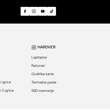
HARDVER
Laptopovi
Računari
Grafičke karte
 igrice
Termalne paste
 2 igrice
SSD memorije