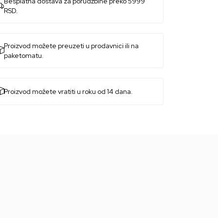
Besplatna dostava za porudžbine preko 5999
RSD.
Proizvod možete preuzeti u prodavnici ili na
paketomatu.
Proizvod možete vratiti u roku od 14 dana.