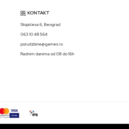
KONTAKT
Stopićeva 6, Beograd
063 10 48 564
porudzbine@games.rs
Radnim danima od 08 do 16h