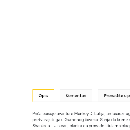
Opis
Komentari
Pronađite u p
Priča opisuje avanture
Monkey
D. Lufija, ambicioznog
pretvarajući ga u Gumenog čoveka. Sanja da krene 
Shanks-a
. U stvari, planira da pronađe titularno bla