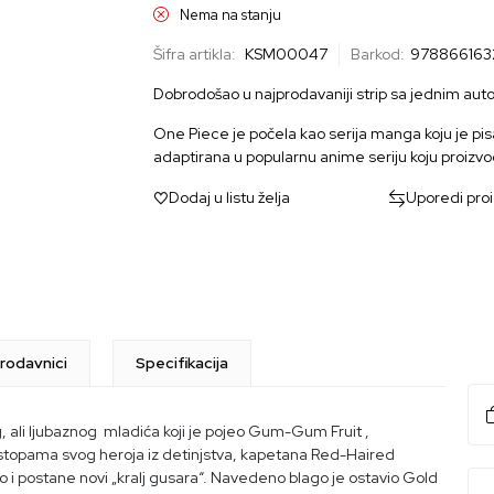
Nema na stanju
Šifra artikla:
KSM00047
Barkod:
978866163
Dobrodošao u najprodavaniji strip sa jednim autoro
One Piece je počela kao serija manga koju je pis
adaptirana u popularnu anime seriju koju proizvo
Dodaj u listu želja
Uporedi pro
rodavnici
Specifikacija
, ali ljubaznog mladića koji je pojeo Gum-Gum Fruit ,
stopama svog heroja iz detinjstva, kapetana
Red-Haired
go i postane novi „kralj gusara“. Navedeno blago je ostavio
Gold