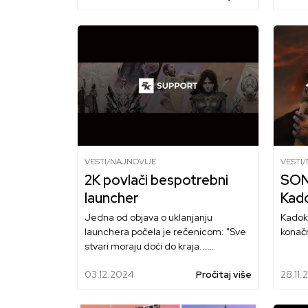
VESTI/NAJNOVIJE
VESTI
2K povlači bespotrebni
SON
launcher
Kad
Jedna od objava o uklanjanju
Kadok
launchera počela je rečenicom: "Sve
konač
stvari moraju doći do kraja...
uključujući naš 2K Launcher."
03.12.2024
Pročitaj više
28.11