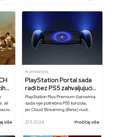
PLAYSTATION
TCH
PlayStation Portal sada
ih
radi bez PS5 zahvaljujući
ažuriranju putem Cloud-a
a
PlayStation Plus Premium članovima
, ali
sada nije potrebna PS5 konzola,
bacio.
jer Cloud Streaming (Beta) nudi
odabrane PS5 igre iz katalogu
aj više
21.11.2024
Pročitaj više
i-
naslova.