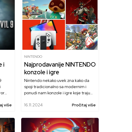
NINTENDO
 i
Najprodavanije NINTENDO
konzole i igre
9
Nintendo nekako uvek zna kako da
i
spoji tradicionalno sa modernim i
ror
ponudi nam konzole i igre koje traju
u.
godinama.
aj više
16.11.2024
Pročitaj više
i na