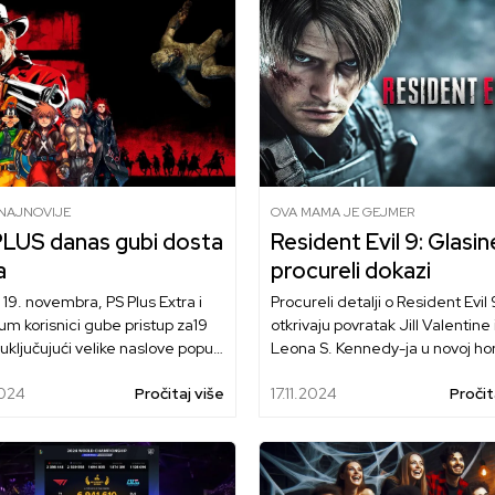
/NAJNOVIJE
OVA MAMA JE GEJMER
PLUS danas gubi dosta
Resident Evil 9: Glasine
a
procureli dokazi
19. novembra, PS Plus Extra i
Procureli detalji o Resident Evil 
m korisnici gube pristup za19
otkrivaju povratak Jill Valentine 
 uključujući velike naslove poput
Leona S. Kennedy-ja u novoj ho
ead Redemption 2 i Kingdom
avanturi na misterioznom ostrv
2024
Pročitaj više
17.11.2024
Pročit
. Ipak, PS Plus donosi nove igre
Fanovi se nadaju zvaničnoj najav
amenu.
The Game Awards 2024.