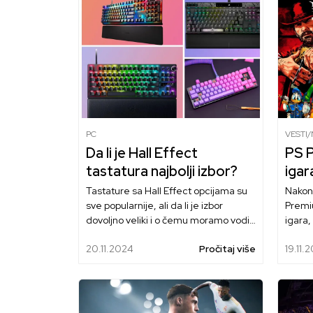
PC
VESTI
Da li je Hall Effect
PS 
tastatura najbolji izbor?
igar
Tastature sa Hall Effect opcijama su
Nakon 
sve popularnije, ali da li je izbor
Premiu
dovoljno veliki i o čemu moramo voditi
igara,
računa kada rešimo da kupimo neki
Red D
20.11.2024
Pročitaj više
19.11.
od modela iz GameS ponude?
Hearts
kao z