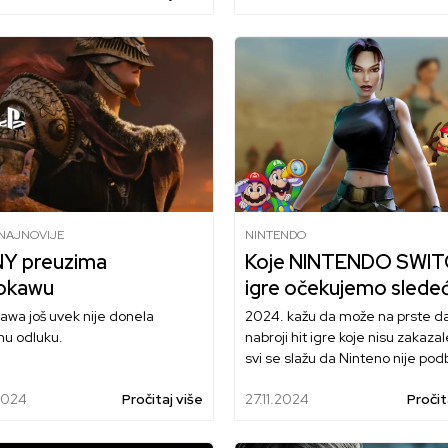
/NAJNOVIJE
NINTENDO
Y preuzima
Koje NINTENDO SWI
okawu
igre očekujemo sledeć
par meseci?
awa još uvek nije donela
2024. kažu da može na prste d
nu odluku.
nabroji hit igre koje nisu zakazale
svi se slažu da Ninteno nije pod
I verovali ili ne, neke hitove tek
.2024
Pročitaj više
27.11.2024
Pročit
očekujemo u sledećih par mesc