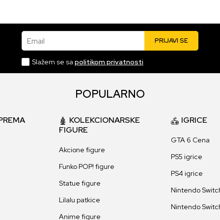
Email
PRIJAVI SE
Slažem se sa
politikom privatnosti
POPULARNO
PREMA
KOLEKCIONARSKE
IGRICE
FIGURE
GTA 6 Cena
Akcione figure
PS5 igrice
Funko POP! figure
PS4 igrice
Statue figure
Nintendo Switch
Lilalu patkice
Nintendo Switch
Anime figure