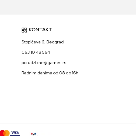
KONTAKT
Stopićeva 6, Beograd
063 10 48 564
porudzbine@games.rs
Radnim danima od 08 do 16h