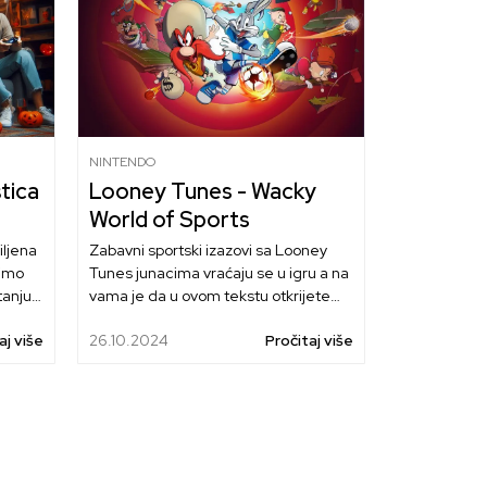
NINTENDO
tica
Looney Tunes - Wacky
World of Sports
iljena
Zabavni sportski izazovi sa Looney
dimo
Tunes junacima vraćaju se u igru a na
tanju
vama je da u ovom tekstu otkrijete
a igre
zbog čega treba zaigrati šašave
aj više
26.10.2024
Pročitaj više
 dana.
verzije tenisa, golfa, fudbala i košarke
da se
sa poznatim licima u ovom
ć
multiplayer naslovu.
ka za