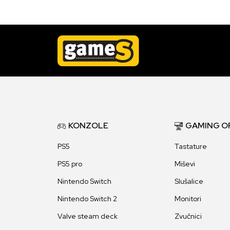
KONZOLE
GAMING O
PS5
Tastature
PS5 pro
Miševi
Nintendo Switch
Slušalice
Nintendo Switch 2
Monitori
Valve steam deck
Zvučnici