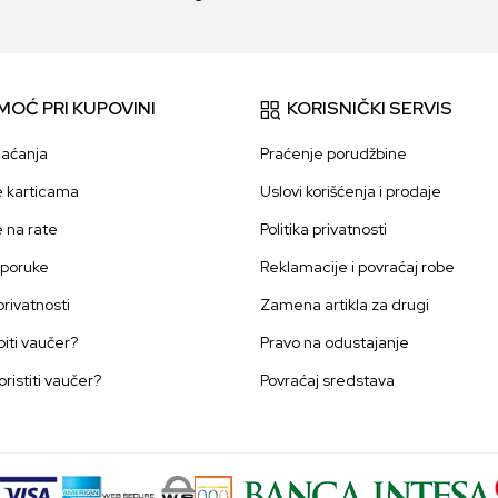
MOĆ PRI KUPOVINI
KORISNIČKI SERVIS
laćanja
Praćenje porudžbine
e karticama
Uslovi korišćenja i prodaje
e na rate
Politika privatnosti
sporuke
Reklamacije i povraćaj robe
 privatnosti
Zamena artikla za drugi
iti vaučer?
Pravo na odustajanje
oristiti vaučer?
Povraćaj sredstava