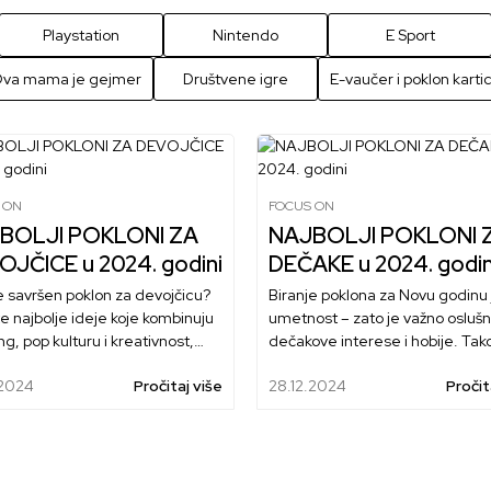
Playstation
Nintendo
E Sport
va mama je gejmer
Društvene igre
E-vaučer i poklon karti
 ON
FOCUS ON
BOLJI POKLONI ZA
NAJBOLJI POKLONI 
OJČICE u 2024. godini
DEČAKE u 2024. godin
e savršen poklon za devojčicu?
Biranje poklona za Novu godinu 
te najbolje ideje koje kombinuju
umetnost – zato je važno oslušn
g, pop kulturu i kreativnost,
dečakove interese i hobije. Tak
da u stereotipe. Uživajte u
mu pružiti radost koja traje mn
.2024
Pročitaj više
28.12.2024
Pročit
koji će zadovoljiti svaki interes i
duže od praznika.