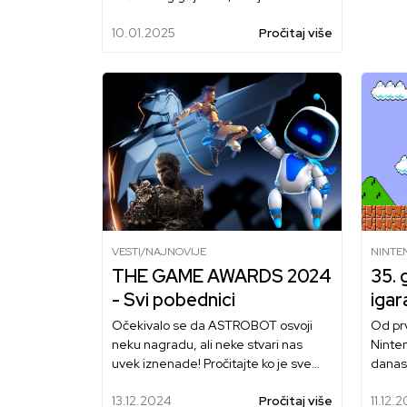
tekst za vas!
10.01.2025
Pročitaj više
VESTI/NAJNOVIJE
NINTE
THE GAME AWARDS 2024
35. 
- Svi pobednici
igar
Očekivalo se da ASTROBOT osvoji
Od prv
neku nagradu, ali neke stvari nas
Ninten
uvek iznenade! Pročitajte ko je sve
danas…
osvojio Game Award 2024.
13.12.2024
Pročitaj više
11.12.