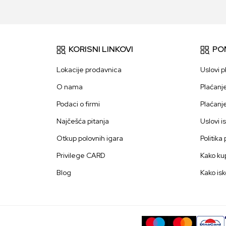
KORISNI LINKOVI
PO
Lokacije prodavnica
Uslovi p
O nama
Plaćanj
Podaci o firmi
Plaćanj
Najčešća pitanja
Uslovi i
Otkup polovnih igara
Politika
Privilege CARD
Kako kup
Blog
Kako isk