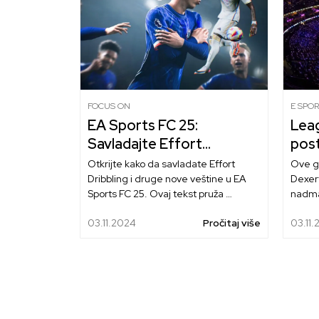
FOCUS ON
E SPO
EA Sports FC 25:
Lea
Savladajte Effort
post
Dribbling i druge veštine
spor
Otkrijte kako da savladate Effort
Ove g
Dribbling i druge nove veštine u EA
Dexer
Sports FC 25. Ovaj tekst pruža
nadma
informacije o driblingu, kao i savete
gledan
03.11.2024
Pročitaj više
03.11
za optimalno korišćenje različitih
Svets
poteza u igri. A malo ćemo i o grešci
never
koju očekujemo da se popravi.
na vrh
gleda
oko 1,