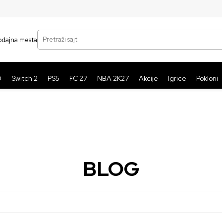
SIGURNO PLAĆANJE PLATNIM KARTICAMA
BE
Pretraži sajt
odajna mesta
O
Switch 2
PS5
FC 27
NBA 2K27
Akcije
Igrice
Pokloni
BLOG