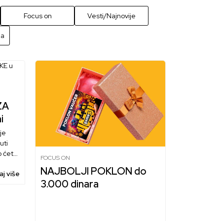
Focus on
Vesti/Najnovije
ca
ZA
i
je
uti
o ćete
FOCUS ON
ogo
NAJBOLJI POKLON do
aj više
3.000 dinara