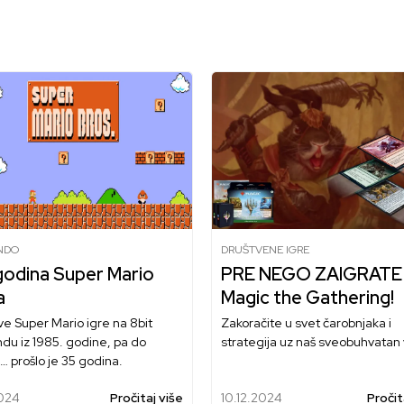
NDO
DRUŠTVENE IGRE
godina Super Mario
PRE NEGO ZAIGRATE
a
Magic the Gathering!
e Super Mario igre na 8bit
Zakoračite u svet čarobnjaka i
du iz 1985. godine, pa do
strategija uz naš sveobuhvatan 
 prošlo je 35 godina.
2024
Pročitaj više
10.12.2024
Pročit