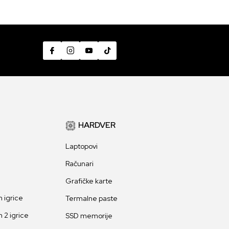
HARDVER
Laptopovi
Računari
Grafičke karte
 igrice
Termalne paste
 2 igrice
SSD memorije