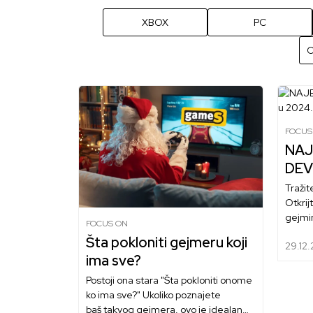
XBOX
PC
O
FOCUS
NAJ
DEV
Tražit
Otkrij
gejmin
FOCUS ON
bez pa
Šta pokloniti gejmeru koji
29.12
izboru 
ima sve?
stil.
Postoji ona stara "Šta pokloniti onome
ko ima sve?" Ukoliko poznajete
baš takvog gejmera, ovo je idealan