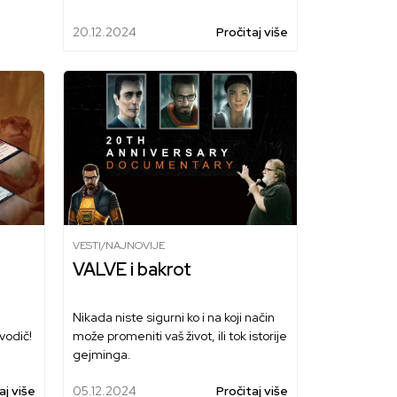
20.12.2024
Pročitaj više
VESTI/NAJNOVIJE
VALVE i bakrot
Nikada niste sigurni ko i na koji način
vodič!
može promeniti vaš život, ili tok istorije
gejminga.
aj više
05.12.2024
Pročitaj više